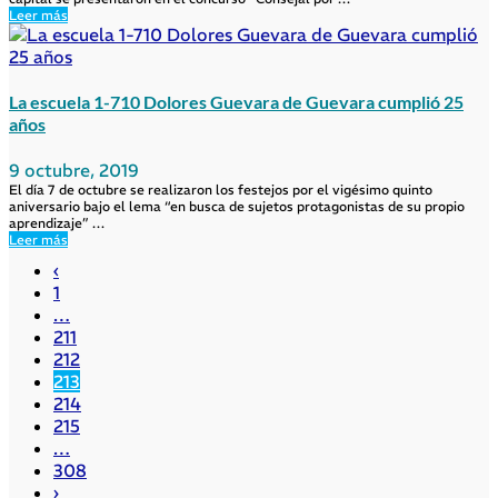
Leer más
La escuela 1-710 Dolores Guevara de Guevara cumplió 25
años
9 octubre, 2019
El día 7 de octubre se realizaron los festejos por el vigésimo quinto
aniversario bajo el lema “en busca de sujetos protagonistas de su propio
aprendizaje” …
Leer más
‹
1
…
211
212
213
214
215
…
308
›