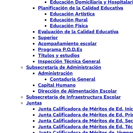
Educación Domiciliaria y Hospitalar
Planificación de la Calidad Educativa
Educación Artística
Educación Rural
Educación Física
Evaluación de la Calidad Educativa
Superior
Acompañamiento escolar
Programa P.O.D.Es
Títulos y estudios
Inspección Técnica General
Subsecretaría de Administración
Administración
Contaduría General
Capital Humano
Dirección de Alimentación Escolar
Subsecretaría de Infraestructura Escolar
Juntas
Junta Calificadora de Méritos de Ed. Inic
Junta Calificadora de Méritos de Ed. Pri
Junta Calificadora de Méritos de Ed. Se
Junta Calificadora de Méritos de Ed. Téc
Junta Calificadora de Méritos de Jóvene