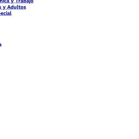
nica y Trabajo
s y Adultos
ecial
4