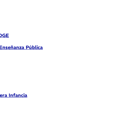
 DGE
 Enseñanza Pública
era Infancia