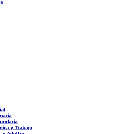
ia
ial
maria
cundaria
nica y Trabajo
s y Adultos