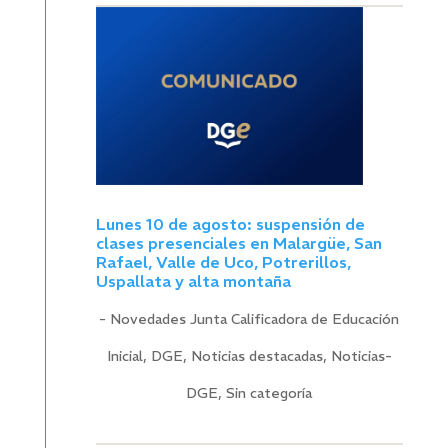
Lunes 10 de agosto: suspensión de
clases presenciales en Malargüe, San
Rafael, Valle de Uco, Potrerillos,
Uspallata y alta montaña
- Novedades Junta Calificadora de Educación
Inicial
,
DGE
,
Noticias destacadas
,
Noticias-
DGE
,
Sin categoría