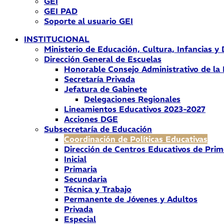
GEI
GEI PAD
Soporte al usuario GEI
INSTITUCIONAL
Ministerio de Educación, Cultura, Infancias y
Dirección General de Escuelas
Honorable Consejo Administrativo de la
Secretaría Privada
Jefatura de Gabinete
Delegaciones Regionales
Lineamientos Educativos 2023-2027
Acciones DGE
Subsecretaría de Educación
Coordinación de Políticas Educativas
Dirección de Centros Educativos de Prim
Inicial
Primaria
Secundaria
Técnica y Trabajo
Permanente de Jóvenes y Adultos
Privada
Especial