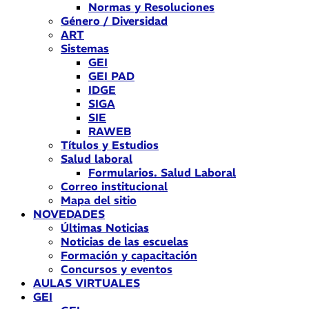
Normas y Resoluciones
Género / Diversidad
ART
Sistemas
GEI
GEI PAD
IDGE
SIGA
SIE
RAWEB
Títulos y Estudios
Salud laboral
Formularios. Salud Laboral
Correo institucional
Mapa del sitio
NOVEDADES
Últimas Noticias
Noticias de las escuelas
Formación y capacitación
Concursos y eventos
AULAS VIRTUALES
GEI