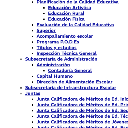
Planificación de la Calidad Educativa
Educación Artística
Educación Rural
Educación Física
Evaluación de la Calidad Educativa
Superior
Acompañamiento escolar
Programa P.O.D.Es
Títulos y estudios
Inspección Técnica General
Subsecretaría de Administración
Administración
Contaduría General
Capital Humano
Dirección de Alimentación Escolar
Subsecretaría de Infraestructura Escolar
Juntas
Junta Calificadora de Méritos de Ed. Inic
Junta Calificadora de Méritos de Ed. Pri
Junta Calificadora de Méritos de Ed. Se
Junta Calificadora de Méritos de Ed. Téc
Junta Calificadora de Méritos de Jóvene
Junta Calificadora de Méritos de Ed. Esp