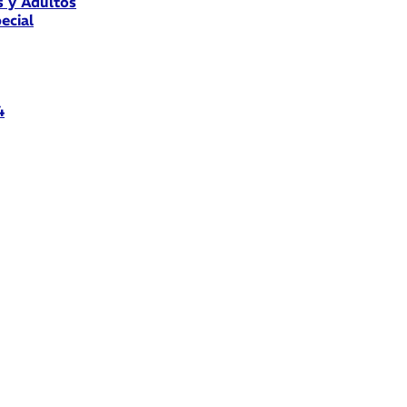
s y Adultos
ecial
4