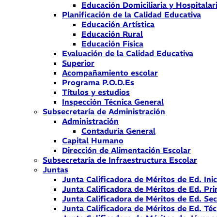
Educación Domiciliaria y Hospitalar
Planificación de la Calidad Educativa
Educación Artística
Educación Rural
Educación Física
Evaluación de la Calidad Educativa
Superior
Acompañamiento escolar
Programa P.O.D.Es
Títulos y estudios
Inspección Técnica General
Subsecretaría de Administración
Administración
Contaduría General
Capital Humano
Dirección de Alimentación Escolar
Subsecretaría de Infraestructura Escolar
Juntas
Junta Calificadora de Méritos de Ed. Inic
Junta Calificadora de Méritos de Ed. Pri
Junta Calificadora de Méritos de Ed. Se
Junta Calificadora de Méritos de Ed. Téc