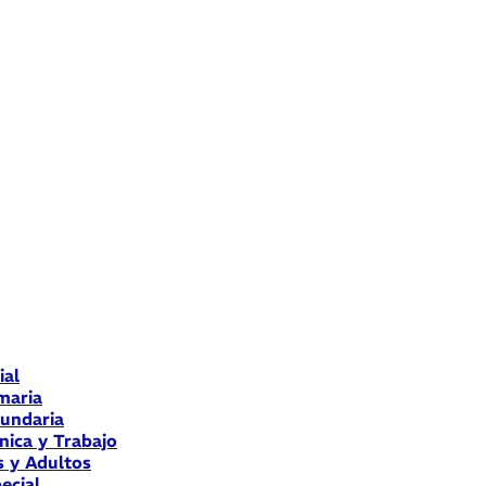
ial
maria
cundaria
nica y Trabajo
s y Adultos
ecial