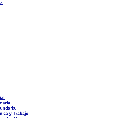
ia
ial
maria
cundaria
nica y Trabajo