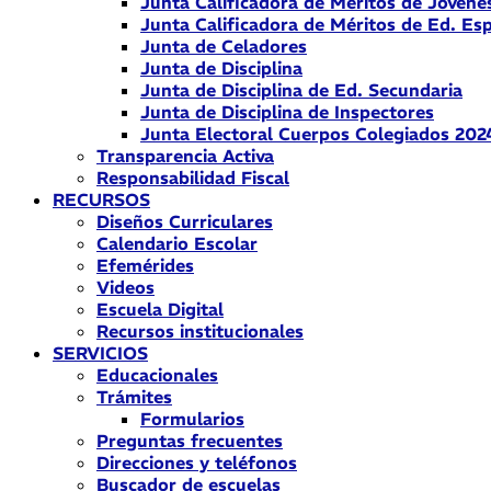
Junta Calificadora de Méritos de Jóvene
Junta Calificadora de Méritos de Ed. Esp
Junta de Celadores
Junta de Disciplina
Junta de Disciplina de Ed. Secundaria
Junta de Disciplina de Inspectores
Junta Electoral Cuerpos Colegiados 202
Transparencia Activa
Responsabilidad Fiscal
RECURSOS
Diseños Curriculares
Calendario Escolar
Efemérides
Videos
Escuela Digital
Recursos institucionales
SERVICIOS
Educacionales
Trámites
Formularios
Preguntas frecuentes
Direcciones y teléfonos
Buscador de escuelas