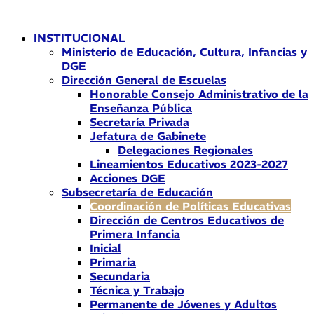
Ir
al
INSTITUCIONAL
contenido
Ministerio de Educación, Cultura, Infancias y
DGE
Dirección General de Escuelas
Honorable Consejo Administrativo de la
Enseñanza Pública
Secretaría Privada
Jefatura de Gabinete
Delegaciones Regionales
Lineamientos Educativos 2023-2027
Acciones DGE
Subsecretaría de Educación
Coordinación de Políticas Educativas
Dirección de Centros Educativos de
Primera Infancia
Inicial
Primaria
Secundaria
Técnica y Trabajo
Permanente de Jóvenes y Adultos