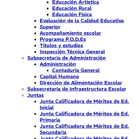
Educación Artística
Educación Rural
Educación Física
Evaluación de la Calidad Educativa
Superior
Acompañamiento escolar
Programa P.O.D.Es
Títulos y estudios
Inspección Técnica General
Subsecretaría de Administración
Administración
Contaduría General
Capital Humano
Dirección de Alimentación Escolar
Subsecretaría de Infraestructura Escolar
Juntas
Junta Calificadora de Méritos de Ed.
Inicial
Junta Calificadora de Méritos de Ed.
Primaria
Junta Calificadora de Méritos de Ed.
Secundaria
Junta Calificadora de Méritos de Ed.