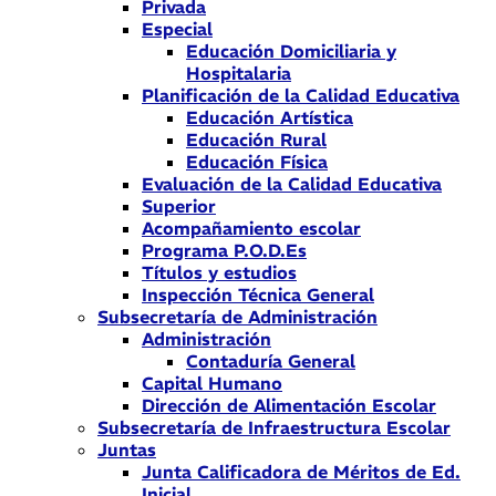
Privada
Especial
Educación Domiciliaria y
Hospitalaria
Planificación de la Calidad Educativa
Educación Artística
Educación Rural
Educación Física
Evaluación de la Calidad Educativa
Superior
Acompañamiento escolar
Programa P.O.D.Es
Títulos y estudios
Inspección Técnica General
Subsecretaría de Administración
Administración
Contaduría General
Capital Humano
Dirección de Alimentación Escolar
Subsecretaría de Infraestructura Escolar
Juntas
Junta Calificadora de Méritos de Ed.
Inicial