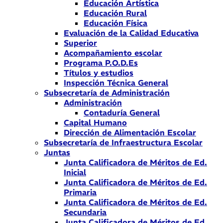
Educación Artística
Educación Rural
Educación Física
Evaluación de la Calidad Educativa
Superior
Acompañamiento escolar
Programa P.O.D.Es
Títulos y estudios
Inspección Técnica General
Subsecretaría de Administración
Administración
Contaduría General
Capital Humano
Dirección de Alimentación Escolar
Subsecretaría de Infraestructura Escolar
Juntas
Junta Calificadora de Méritos de Ed.
Inicial
Junta Calificadora de Méritos de Ed.
Primaria
Junta Calificadora de Méritos de Ed.
Secundaria
Junta Calificadora de Méritos de Ed.