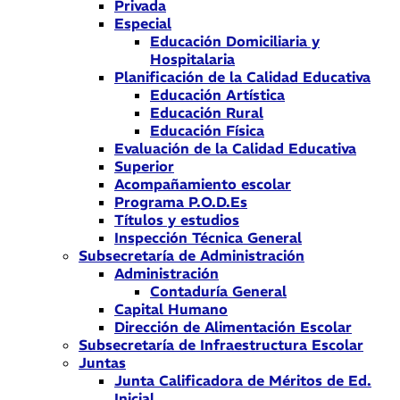
Privada
Especial
Educación Domiciliaria y
Hospitalaria
Planificación de la Calidad Educativa
Educación Artística
Educación Rural
Educación Física
Evaluación de la Calidad Educativa
Superior
Acompañamiento escolar
Programa P.O.D.Es
Títulos y estudios
Inspección Técnica General
Subsecretaría de Administración
Administración
Contaduría General
Capital Humano
Dirección de Alimentación Escolar
Subsecretaría de Infraestructura Escolar
Juntas
Junta Calificadora de Méritos de Ed.
Inicial