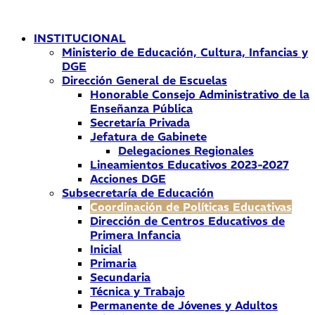
Ir
al
INSTITUCIONAL
contenido
Ministerio de Educación, Cultura, Infancias y
DGE
Dirección General de Escuelas
Honorable Consejo Administrativo de la
Enseñanza Pública
Secretaría Privada
Jefatura de Gabinete
Delegaciones Regionales
Lineamientos Educativos 2023-2027
Acciones DGE
Subsecretaría de Educación
Coordinación de Políticas Educativas
Dirección de Centros Educativos de
Primera Infancia
Inicial
Primaria
Secundaria
Técnica y Trabajo
Permanente de Jóvenes y Adultos