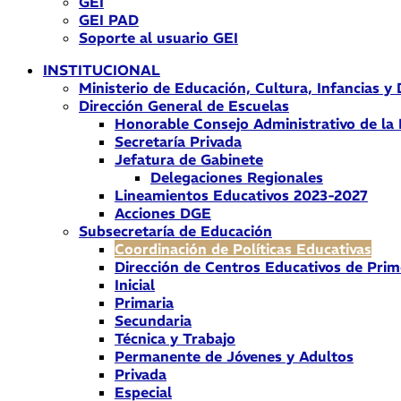
GEI
GEI PAD
Soporte al usuario GEI
INSTITUCIONAL
Ministerio de Educación, Cultura, Infancias y
Dirección General de Escuelas
Honorable Consejo Administrativo de la
Secretaría Privada
Jefatura de Gabinete
Delegaciones Regionales
Lineamientos Educativos 2023-2027
Acciones DGE
Subsecretaría de Educación
Coordinación de Políticas Educativas
Dirección de Centros Educativos de Prim
Inicial
Primaria
Secundaria
Técnica y Trabajo
Permanente de Jóvenes y Adultos
Privada
Especial