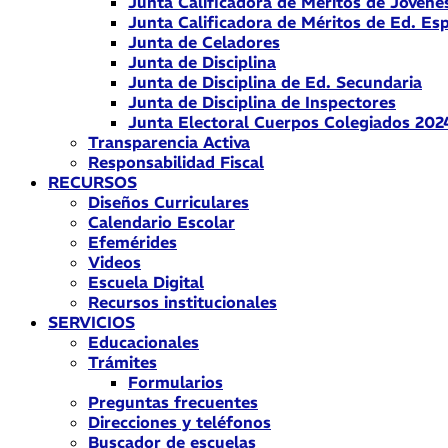
Junta Calificadora de Méritos de Jóvene
Junta Calificadora de Méritos de Ed. Esp
Junta de Celadores
Junta de Disciplina
Junta de Disciplina de Ed. Secundaria
Junta de Disciplina de Inspectores
Junta Electoral Cuerpos Colegiados 202
Transparencia Activa
Responsabilidad Fiscal
RECURSOS
Diseños Curriculares
Calendario Escolar
Efemérides
Videos
Escuela Digital
Recursos institucionales
SERVICIOS
Educacionales
Trámites
Formularios
Preguntas frecuentes
Direcciones y teléfonos
Buscador de escuelas