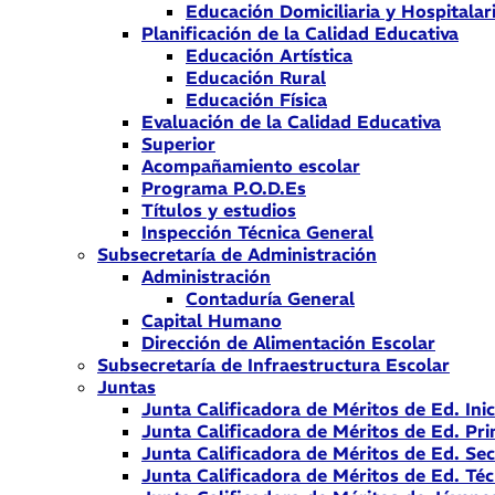
Educación Domiciliaria y Hospitalar
Planificación de la Calidad Educativa
Educación Artística
Educación Rural
Educación Física
Evaluación de la Calidad Educativa
Superior
Acompañamiento escolar
Programa P.O.D.Es
Títulos y estudios
Inspección Técnica General
Subsecretaría de Administración
Administración
Contaduría General
Capital Humano
Dirección de Alimentación Escolar
Subsecretaría de Infraestructura Escolar
Juntas
Junta Calificadora de Méritos de Ed. Inic
Junta Calificadora de Méritos de Ed. Pri
Junta Calificadora de Méritos de Ed. Se
Junta Calificadora de Méritos de Ed. Téc