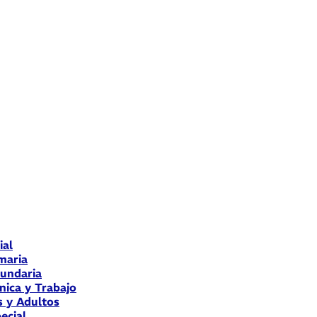
ial
maria
cundaria
nica y Trabajo
s y Adultos
ecial