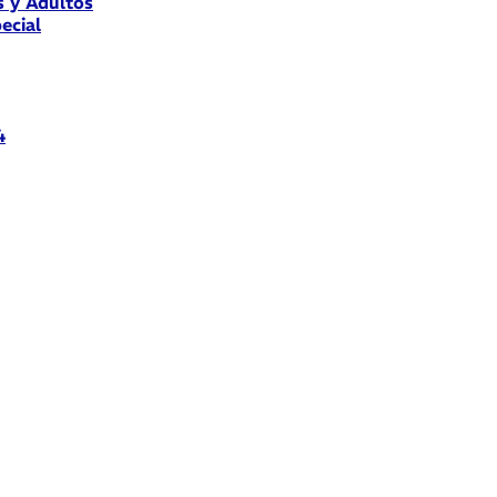
s y Adultos
ecial
4