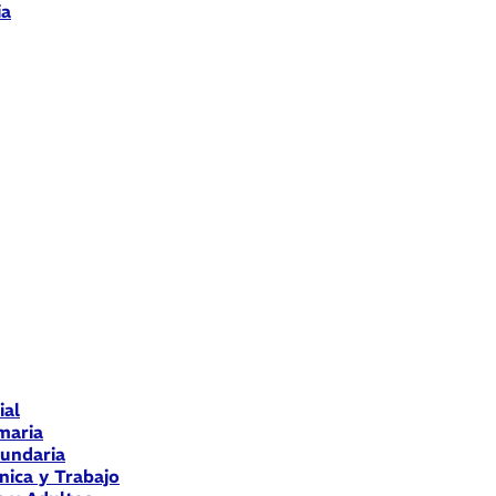
ia
ial
maria
cundaria
nica y Trabajo