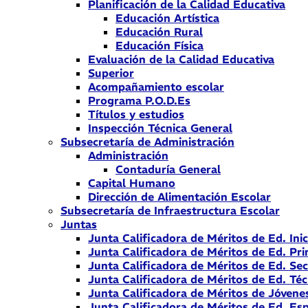
Planificación de la Calidad Educativa
Educación Artística
Educación Rural
Educación Física
Evaluación de la Calidad Educativa
Superior
Acompañamiento escolar
Programa P.O.D.Es
Títulos y estudios
Inspección Técnica General
Subsecretaría de Administración
Administración
Contaduría General
Capital Humano
Dirección de Alimentación Escolar
Subsecretaría de Infraestructura Escolar
Juntas
Junta Calificadora de Méritos de Ed. Inic
Junta Calificadora de Méritos de Ed. Pri
Junta Calificadora de Méritos de Ed. Se
Junta Calificadora de Méritos de Ed. Téc
Junta Calificadora de Méritos de Jóvene
Junta Calificadora de Méritos de Ed. Esp