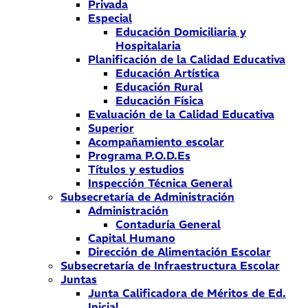
Privada
Especial
Educación Domiciliaria y
Hospitalaria
Planificación de la Calidad Educativa
Educación Artística
Educación Rural
Educación Física
Evaluación de la Calidad Educativa
Superior
Acompañamiento escolar
Programa P.O.D.Es
Títulos y estudios
Inspección Técnica General
Subsecretaría de Administración
Administración
Contaduría General
Capital Humano
Dirección de Alimentación Escolar
Subsecretaría de Infraestructura Escolar
Juntas
Junta Calificadora de Méritos de Ed.
Inicial