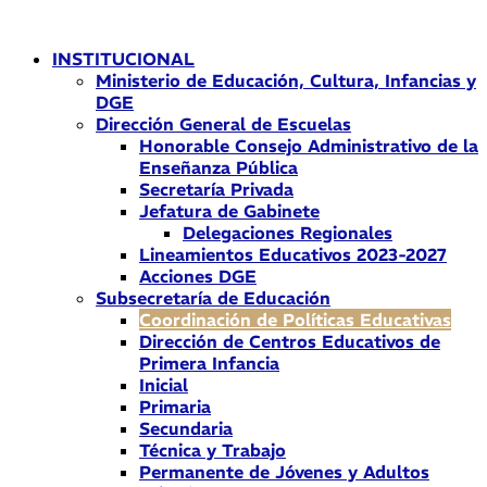
Ir
al
INSTITUCIONAL
contenido
Ministerio de Educación, Cultura, Infancias y
DGE
Dirección General de Escuelas
Honorable Consejo Administrativo de la
Enseñanza Pública
Secretaría Privada
Jefatura de Gabinete
Delegaciones Regionales
Lineamientos Educativos 2023-2027
Acciones DGE
Subsecretaría de Educación
Coordinación de Políticas Educativas
Dirección de Centros Educativos de
Primera Infancia
Inicial
Primaria
Secundaria
Técnica y Trabajo
Permanente de Jóvenes y Adultos