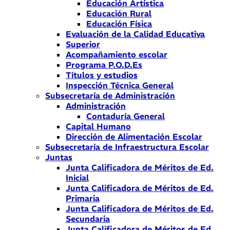
Educación Artística
Educación Rural
Educación Física
Evaluación de la Calidad Educativa
Superior
Acompañamiento escolar
Programa P.O.D.Es
Títulos y estudios
Inspección Técnica General
Subsecretaría de Administración
Administración
Contaduría General
Capital Humano
Dirección de Alimentación Escolar
Subsecretaría de Infraestructura Escolar
Juntas
Junta Calificadora de Méritos de Ed.
Inicial
Junta Calificadora de Méritos de Ed.
Primaria
Junta Calificadora de Méritos de Ed.
Secundaria
Junta Calificadora de Méritos de Ed.