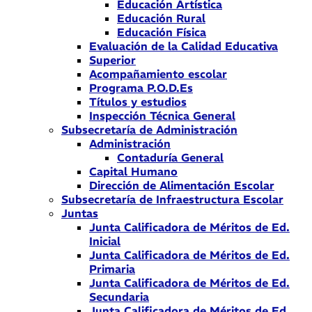
Educación Artística
Educación Rural
Educación Física
Evaluación de la Calidad Educativa
Superior
Acompañamiento escolar
Programa P.O.D.Es
Títulos y estudios
Inspección Técnica General
Subsecretaría de Administración
Administración
Contaduría General
Capital Humano
Dirección de Alimentación Escolar
Subsecretaría de Infraestructura Escolar
Juntas
Junta Calificadora de Méritos de Ed.
Inicial
Junta Calificadora de Méritos de Ed.
Primaria
Junta Calificadora de Méritos de Ed.
Secundaria
Junta Calificadora de Méritos de Ed.