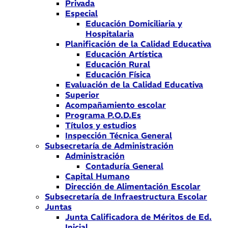
Privada
Especial
Educación Domiciliaria y
Hospitalaria
Planificación de la Calidad Educativa
Educación Artística
Educación Rural
Educación Física
Evaluación de la Calidad Educativa
Superior
Acompañamiento escolar
Programa P.O.D.Es
Títulos y estudios
Inspección Técnica General
Subsecretaría de Administración
Administración
Contaduría General
Capital Humano
Dirección de Alimentación Escolar
Subsecretaría de Infraestructura Escolar
Juntas
Junta Calificadora de Méritos de Ed.
Inicial