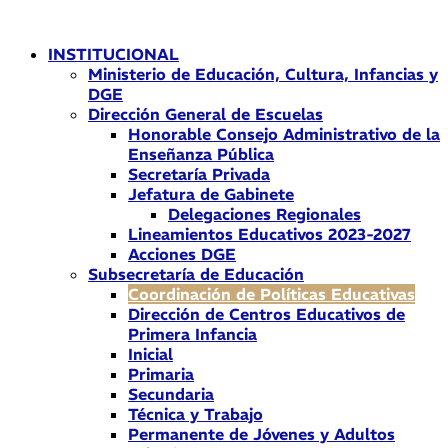
Ir
al
INSTITUCIONAL
contenido
Ministerio de Educación, Cultura, Infancias y
DGE
Dirección General de Escuelas
Honorable Consejo Administrativo de la
Enseñanza Pública
Secretaría Privada
Jefatura de Gabinete
Delegaciones Regionales
Lineamientos Educativos 2023-2027
Acciones DGE
Subsecretaría de Educación
Coordinación de Políticas Educativas
Dirección de Centros Educativos de
Primera Infancia
Inicial
Primaria
Secundaria
Técnica y Trabajo
Permanente de Jóvenes y Adultos