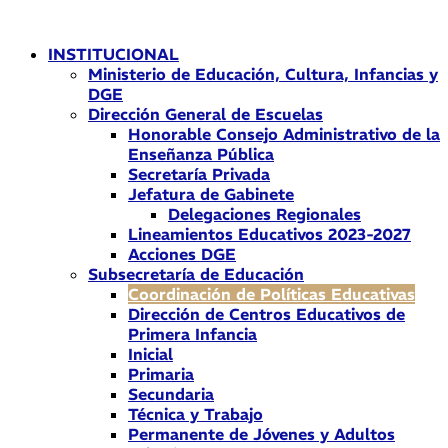
Ir
al
INSTITUCIONAL
contenido
Ministerio de Educación, Cultura, Infancias y
DGE
Dirección General de Escuelas
Honorable Consejo Administrativo de la
Enseñanza Pública
Secretaría Privada
Jefatura de Gabinete
Delegaciones Regionales
Lineamientos Educativos 2023-2027
Acciones DGE
Subsecretaría de Educación
Coordinación de Políticas Educativas
Dirección de Centros Educativos de
Primera Infancia
Inicial
Primaria
Secundaria
Técnica y Trabajo
Permanente de Jóvenes y Adultos