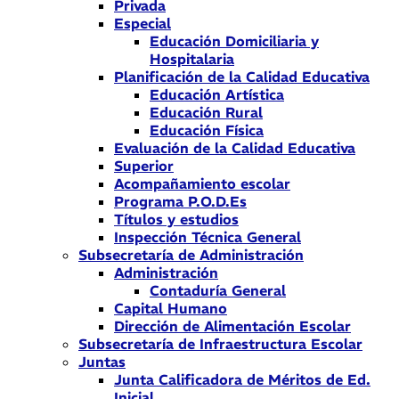
Privada
Especial
Educación Domiciliaria y
Hospitalaria
Planificación de la Calidad Educativa
Educación Artística
Educación Rural
Educación Física
Evaluación de la Calidad Educativa
Superior
Acompañamiento escolar
Programa P.O.D.Es
Títulos y estudios
Inspección Técnica General
Subsecretaría de Administración
Administración
Contaduría General
Capital Humano
Dirección de Alimentación Escolar
Subsecretaría de Infraestructura Escolar
Juntas
Junta Calificadora de Méritos de Ed.
Inicial