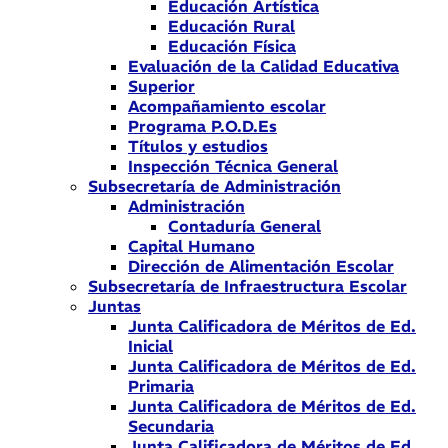
Educación Artística
Educación Rural
Educación Física
Evaluación de la Calidad Educativa
Superior
Acompañamiento escolar
Programa P.O.D.Es
Títulos y estudios
Inspección Técnica General
Subsecretaría de Administración
Administración
Contaduría General
Capital Humano
Dirección de Alimentación Escolar
Subsecretaría de Infraestructura Escolar
Juntas
Junta Calificadora de Méritos de Ed.
Inicial
Junta Calificadora de Méritos de Ed.
Primaria
Junta Calificadora de Méritos de Ed.
Secundaria
Junta Calificadora de Méritos de Ed.