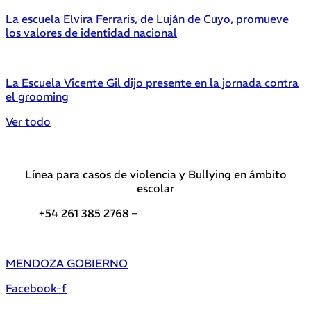
La escuela Elvira Ferraris, de Luján de Cuyo, promueve
los valores de identidad nacional
La Escuela Vicente Gil dijo presente en la jornada contra
el grooming
Ver todo
Línea para casos de violencia y Bullying en ámbito
escolar
+54 261 385 2768 –
Teléfonos de interés DGE
MENDOZA GOBIERNO
Facebook-f