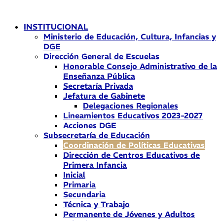
Ir
al
INSTITUCIONAL
contenido
Ministerio de Educación, Cultura, Infancias y
DGE
Dirección General de Escuelas
Honorable Consejo Administrativo de la
Enseñanza Pública
Secretaría Privada
Jefatura de Gabinete
Delegaciones Regionales
Lineamientos Educativos 2023-2027
Acciones DGE
Subsecretaría de Educación
Coordinación de Políticas Educativas
Dirección de Centros Educativos de
Primera Infancia
Inicial
Primaria
Secundaria
Técnica y Trabajo
Permanente de Jóvenes y Adultos