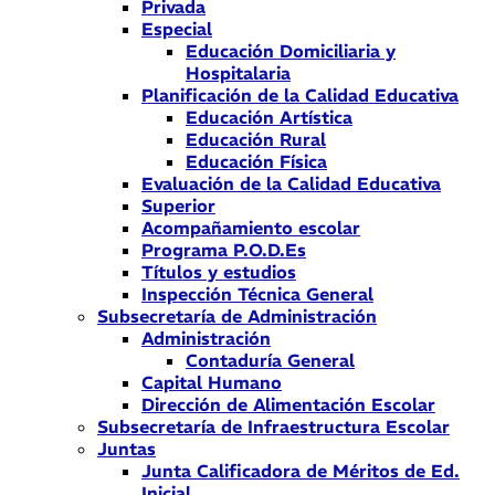
Privada
Especial
Educación Domiciliaria y
Hospitalaria
Planificación de la Calidad Educativa
Educación Artística
Educación Rural
Educación Física
Evaluación de la Calidad Educativa
Superior
Acompañamiento escolar
Programa P.O.D.Es
Títulos y estudios
Inspección Técnica General
Subsecretaría de Administración
Administración
Contaduría General
Capital Humano
Dirección de Alimentación Escolar
Subsecretaría de Infraestructura Escolar
Juntas
Junta Calificadora de Méritos de Ed.
Inicial