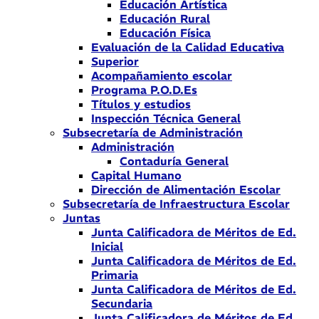
Educación Artística
Educación Rural
Educación Física
Evaluación de la Calidad Educativa
Superior
Acompañamiento escolar
Programa P.O.D.Es
Títulos y estudios
Inspección Técnica General
Subsecretaría de Administración
Administración
Contaduría General
Capital Humano
Dirección de Alimentación Escolar
Subsecretaría de Infraestructura Escolar
Juntas
Junta Calificadora de Méritos de Ed.
Inicial
Junta Calificadora de Méritos de Ed.
Primaria
Junta Calificadora de Méritos de Ed.
Secundaria
Junta Calificadora de Méritos de Ed.