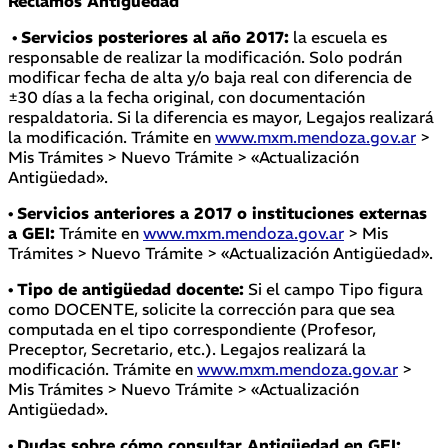
Reclamos Antigüedad
•
Servicios posteriores al año 2017:
la escuela es
responsable de realizar la modificación. Solo podrán
modificar fecha de alta y/o baja real con diferencia de
±30 días a la fecha original, con documentación
respaldatoria. Si la diferencia es mayor, Legajos realizará
la modificación. Trámite en
www.mxm.mendoza.gov.ar
>
Mis Trámites > Nuevo Trámite > «Actualización
Antigüedad».
•
Servicios anteriores a 2017 o instituciones externas
a GEI:
Trámite en
www.mxm.mendoza.gov.ar
> Mis
Trámites > Nuevo Trámite > «Actualización Antigüedad».
•
Tipo de antigüedad docente:
Si el campo Tipo figura
como DOCENTE, solicite la corrección para que sea
computada en el tipo correspondiente (Profesor,
Preceptor, Secretario, etc.). Legajos realizará la
modificación. Trámite en
www.mxm.mendoza.gov.ar
>
Mis Trámites > Nuevo Trámite > «Actualización
Antigüedad».
•
Dudas sobre cómo consultar Antigüedad en GEI: