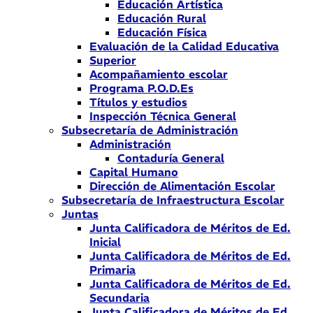
Educación Artística
Educación Rural
Educación Física
Evaluación de la Calidad Educativa
Superior
Acompañamiento escolar
Programa P.O.D.Es
Títulos y estudios
Inspección Técnica General
Subsecretaría de Administración
Administración
Contaduría General
Capital Humano
Dirección de Alimentación Escolar
Subsecretaría de Infraestructura Escolar
Juntas
Junta Calificadora de Méritos de Ed.
Inicial
Junta Calificadora de Méritos de Ed.
Primaria
Junta Calificadora de Méritos de Ed.
Secundaria
Junta Calificadora de Méritos de Ed.