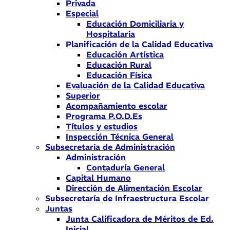
Privada
Especial
Educación Domiciliaria y
Hospitalaria
Planificación de la Calidad Educativa
Educación Artística
Educación Rural
Educación Física
Evaluación de la Calidad Educativa
Superior
Acompañamiento escolar
Programa P.O.D.Es
Títulos y estudios
Inspección Técnica General
Subsecretaría de Administración
Administración
Contaduría General
Capital Humano
Dirección de Alimentación Escolar
Subsecretaría de Infraestructura Escolar
Juntas
Junta Calificadora de Méritos de Ed.
Inicial