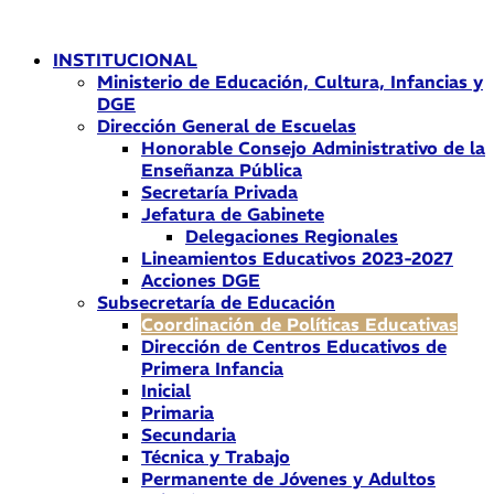
Ir
al
INSTITUCIONAL
contenido
Ministerio de Educación, Cultura, Infancias y
DGE
Dirección General de Escuelas
Honorable Consejo Administrativo de la
Enseñanza Pública
Secretaría Privada
Jefatura de Gabinete
Delegaciones Regionales
Lineamientos Educativos 2023-2027
Acciones DGE
Subsecretaría de Educación
Coordinación de Políticas Educativas
Dirección de Centros Educativos de
Primera Infancia
Inicial
Primaria
Secundaria
Técnica y Trabajo
Permanente de Jóvenes y Adultos