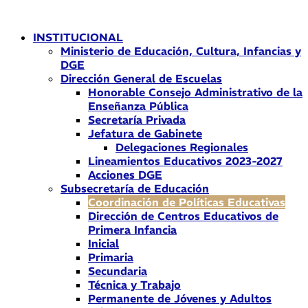
Ir
al
INSTITUCIONAL
contenido
Ministerio de Educación, Cultura, Infancias y
DGE
Dirección General de Escuelas
Honorable Consejo Administrativo de la
Enseñanza Pública
Secretaría Privada
Jefatura de Gabinete
Delegaciones Regionales
Lineamientos Educativos 2023-2027
Acciones DGE
Subsecretaría de Educación
Coordinación de Políticas Educativas
Dirección de Centros Educativos de
Primera Infancia
Inicial
Primaria
Secundaria
Técnica y Trabajo
Permanente de Jóvenes y Adultos