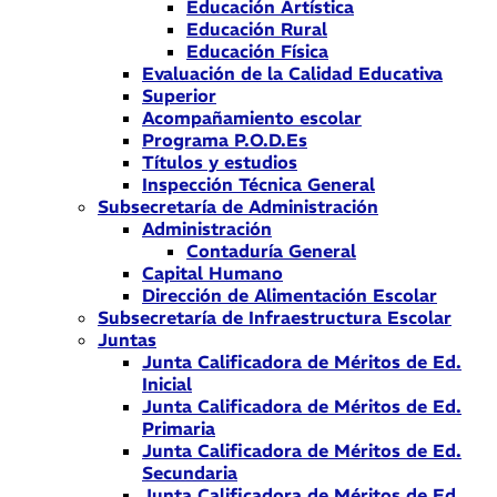
Educación Artística
Educación Rural
Educación Física
Evaluación de la Calidad Educativa
Superior
Acompañamiento escolar
Programa P.O.D.Es
Títulos y estudios
Inspección Técnica General
Subsecretaría de Administración
Administración
Contaduría General
Capital Humano
Dirección de Alimentación Escolar
Subsecretaría de Infraestructura Escolar
Juntas
Junta Calificadora de Méritos de Ed.
Inicial
Junta Calificadora de Méritos de Ed.
Primaria
Junta Calificadora de Méritos de Ed.
Secundaria
Junta Calificadora de Méritos de Ed.