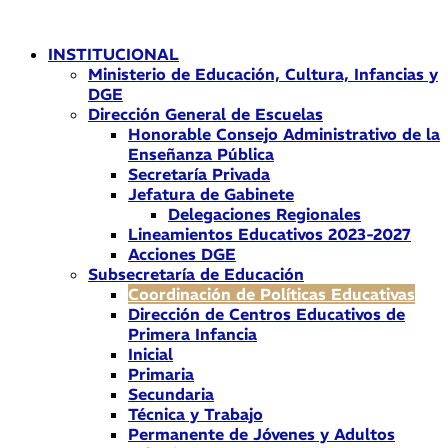
Ir
al
INSTITUCIONAL
contenido
Ministerio de Educación, Cultura, Infancias y
DGE
Dirección General de Escuelas
Honorable Consejo Administrativo de la
Enseñanza Pública
Secretaría Privada
Jefatura de Gabinete
Delegaciones Regionales
Lineamientos Educativos 2023-2027
Acciones DGE
Subsecretaría de Educación
Coordinación de Políticas Educativas
Dirección de Centros Educativos de
Primera Infancia
Inicial
Primaria
Secundaria
Técnica y Trabajo
Permanente de Jóvenes y Adultos