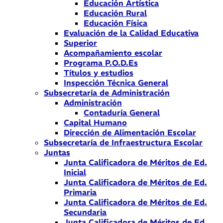
Educación Artística
Educación Rural
Educación Física
Evaluación de la Calidad Educativa
Superior
Acompañamiento escolar
Programa P.O.D.Es
Títulos y estudios
Inspección Técnica General
Subsecretaría de Administración
Administración
Contaduría General
Capital Humano
Dirección de Alimentación Escolar
Subsecretaría de Infraestructura Escolar
Juntas
Junta Calificadora de Méritos de Ed.
Inicial
Junta Calificadora de Méritos de Ed.
Primaria
Junta Calificadora de Méritos de Ed.
Secundaria
Junta Calificadora de Méritos de Ed.