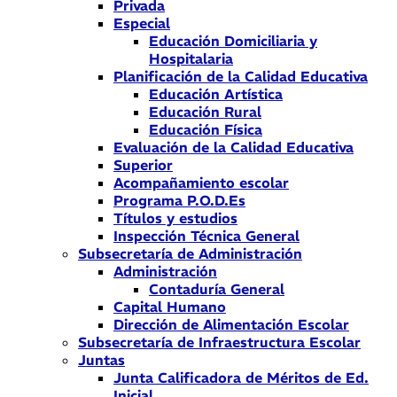
Privada
Especial
Educación Domiciliaria y
Hospitalaria
Planificación de la Calidad Educativa
Educación Artística
Educación Rural
Educación Física
Evaluación de la Calidad Educativa
Superior
Acompañamiento escolar
Programa P.O.D.Es
Títulos y estudios
Inspección Técnica General
Subsecretaría de Administración
Administración
Contaduría General
Capital Humano
Dirección de Alimentación Escolar
Subsecretaría de Infraestructura Escolar
Juntas
Junta Calificadora de Méritos de Ed.
Inicial