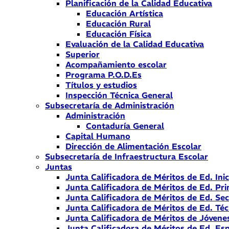
Planificación de la Calidad Educativa
Educación Artística
Educación Rural
Educación Física
Evaluación de la Calidad Educativa
Superior
Acompañamiento escolar
Programa P.O.D.Es
Títulos y estudios
Inspección Técnica General
Subsecretaría de Administración
Administración
Contaduría General
Capital Humano
Dirección de Alimentación Escolar
Subsecretaría de Infraestructura Escolar
Juntas
Junta Calificadora de Méritos de Ed. Inic
Junta Calificadora de Méritos de Ed. Pri
Junta Calificadora de Méritos de Ed. Se
Junta Calificadora de Méritos de Ed. Téc
Junta Calificadora de Méritos de Jóvene
Junta Calificadora de Méritos de Ed. Esp