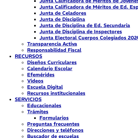
Junta Calificadora de Méritos de Jóvene
Junta Calificadora de Méritos de Ed. Esp
Junta de Celadores
Junta de Disciplina
Junta de Disciplina de Ed. Secundaria
Junta de Disciplina de Inspectores
Junta Electoral Cuerpos Colegiados 202
Transparencia Activa
Responsabilidad Fiscal
RECURSOS
Diseños Curriculares
Calendario Escolar
Efemérides
Videos
Escuela Digital
Recursos institucionales
SERVICIOS
Educacionales
Trámites
Formularios
Preguntas frecuentes
Direcciones y teléfonos
Buscador de escuelas