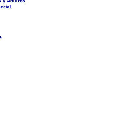
s y Adultos
ecial
4