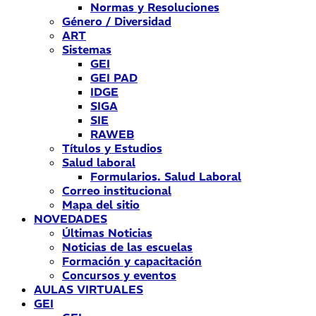
Normas y Resoluciones
Género / Diversidad
ART
Sistemas
GEI
GEI PAD
IDGE
SIGA
SIE
RAWEB
Títulos y Estudios
Salud laboral
Formularios. Salud Laboral
Correo institucional
Mapa del sitio
NOVEDADES
Últimas Noticias
Noticias de las escuelas
Formación y capacitación
Concursos y eventos
AULAS VIRTUALES
GEI