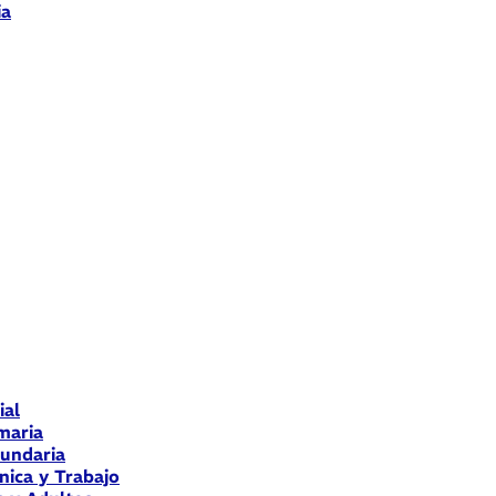
ia
ial
maria
cundaria
nica y Trabajo