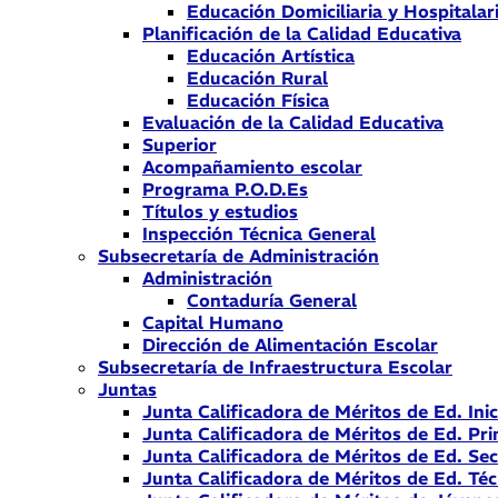
Educación Domiciliaria y Hospitalar
Planificación de la Calidad Educativa
Educación Artística
Educación Rural
Educación Física
Evaluación de la Calidad Educativa
Superior
Acompañamiento escolar
Programa P.O.D.Es
Títulos y estudios
Inspección Técnica General
Subsecretaría de Administración
Administración
Contaduría General
Capital Humano
Dirección de Alimentación Escolar
Subsecretaría de Infraestructura Escolar
Juntas
Junta Calificadora de Méritos de Ed. Inic
Junta Calificadora de Méritos de Ed. Pri
Junta Calificadora de Méritos de Ed. Se
Junta Calificadora de Méritos de Ed. Téc