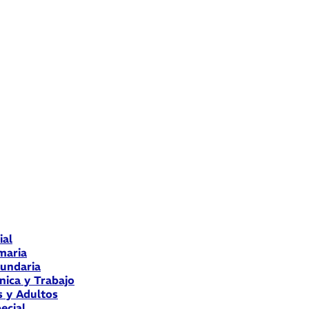
ial
maria
cundaria
nica y Trabajo
s y Adultos
ecial