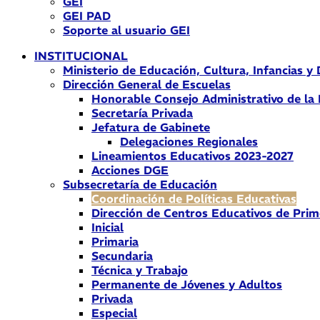
GEI
GEI PAD
Soporte al usuario GEI
INSTITUCIONAL
Ministerio de Educación, Cultura, Infancias y
Dirección General de Escuelas
Honorable Consejo Administrativo de la
Secretaría Privada
Jefatura de Gabinete
Delegaciones Regionales
Lineamientos Educativos 2023-2027
Acciones DGE
Subsecretaría de Educación
Coordinación de Políticas Educativas
Dirección de Centros Educativos de Prim
Inicial
Primaria
Secundaria
Técnica y Trabajo
Permanente de Jóvenes y Adultos
Privada
Especial