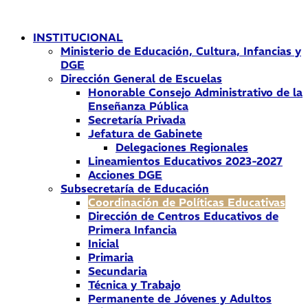
Ir
al
INSTITUCIONAL
contenido
Ministerio de Educación, Cultura, Infancias y
DGE
Dirección General de Escuelas
Honorable Consejo Administrativo de la
Enseñanza Pública
Secretaría Privada
Jefatura de Gabinete
Delegaciones Regionales
Lineamientos Educativos 2023-2027
Acciones DGE
Subsecretaría de Educación
Coordinación de Políticas Educativas
Dirección de Centros Educativos de
Primera Infancia
Inicial
Primaria
Secundaria
Técnica y Trabajo
Permanente de Jóvenes y Adultos