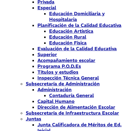
Privada
Especial
Educación Domiciliaria y
Hospitalaria
Planificación de la Calidad Educativa
Educación Artística
Educación Rural
Educación Física
Evaluación de la Calidad Educativa
Superior
Acompañamiento escolar
Programa P.O.D.Es
Títulos y estudios
Inspección Técnica General
Subsecretaría de Administración
Administración
Contaduría General
Capital Humano
Dirección de Alimentación Escolar
Subsecretaría de Infraestructura Escolar
Juntas
Junta Calificadora de Méritos de Ed.
Inicial