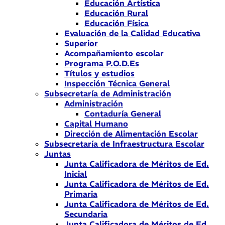
Educación Artística
Educación Rural
Educación Física
Evaluación de la Calidad Educativa
Superior
Acompañamiento escolar
Programa P.O.D.Es
Títulos y estudios
Inspección Técnica General
Subsecretaría de Administración
Administración
Contaduría General
Capital Humano
Dirección de Alimentación Escolar
Subsecretaría de Infraestructura Escolar
Juntas
Junta Calificadora de Méritos de Ed.
Inicial
Junta Calificadora de Méritos de Ed.
Primaria
Junta Calificadora de Méritos de Ed.
Secundaria
Junta Calificadora de Méritos de Ed.