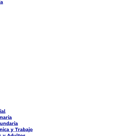
ia
ial
maria
cundaria
nica y Trabajo
s y Adultos