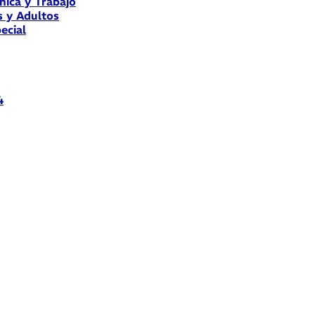
nica y Trabajo
s y Adultos
ecial
4