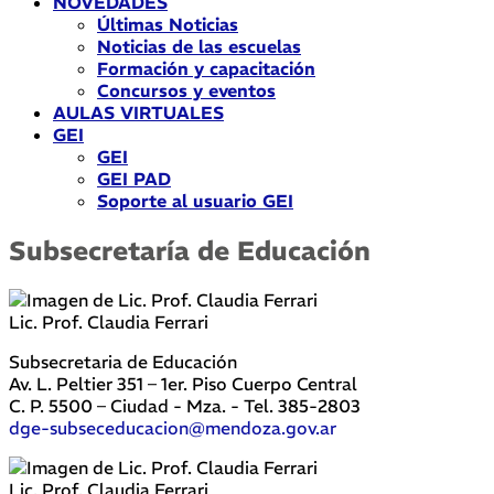
NOVEDADES
Últimas Noticias
Noticias de las escuelas
Formación y capacitación
Concursos y eventos
AULAS VIRTUALES
GEI
GEI
GEI PAD
Soporte al usuario GEI
Subsecretaría de Educación
Lic. Prof. Claudia Ferrari
Subsecretaria de Educación
Av. L. Peltier 351 – 1er. Piso Cuerpo Central
C. P. 5500 – Ciudad - Mza. - Tel. 385-2803
dge-subseceducacion@mendoza.gov.ar
Lic. Prof. Claudia Ferrari