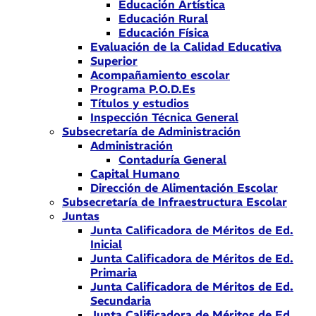
Educación Artística
Educación Rural
Educación Física
Evaluación de la Calidad Educativa
Superior
Acompañamiento escolar
Programa P.O.D.Es
Títulos y estudios
Inspección Técnica General
Subsecretaría de Administración
Administración
Contaduría General
Capital Humano
Dirección de Alimentación Escolar
Subsecretaría de Infraestructura Escolar
Juntas
Junta Calificadora de Méritos de Ed.
Inicial
Junta Calificadora de Méritos de Ed.
Primaria
Junta Calificadora de Méritos de Ed.
Secundaria
Junta Calificadora de Méritos de Ed.