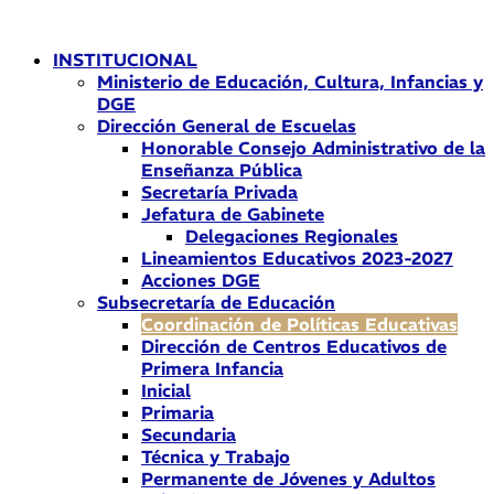
Ir
al
INSTITUCIONAL
contenido
Ministerio de Educación, Cultura, Infancias y
DGE
Dirección General de Escuelas
Honorable Consejo Administrativo de la
Enseñanza Pública
Secretaría Privada
Jefatura de Gabinete
Delegaciones Regionales
Lineamientos Educativos 2023-2027
Acciones DGE
Subsecretaría de Educación
Coordinación de Políticas Educativas
Dirección de Centros Educativos de
Primera Infancia
Inicial
Primaria
Secundaria
Técnica y Trabajo
Permanente de Jóvenes y Adultos