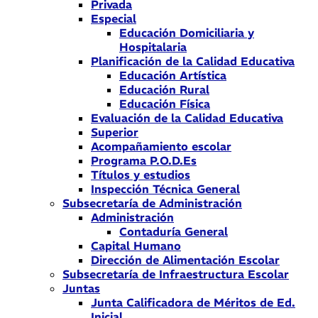
Privada
Especial
Educación Domiciliaria y
Hospitalaria
Planificación de la Calidad Educativa
Educación Artística
Educación Rural
Educación Física
Evaluación de la Calidad Educativa
Superior
Acompañamiento escolar
Programa P.O.D.Es
Títulos y estudios
Inspección Técnica General
Subsecretaría de Administración
Administración
Contaduría General
Capital Humano
Dirección de Alimentación Escolar
Subsecretaría de Infraestructura Escolar
Juntas
Junta Calificadora de Méritos de Ed.
Inicial