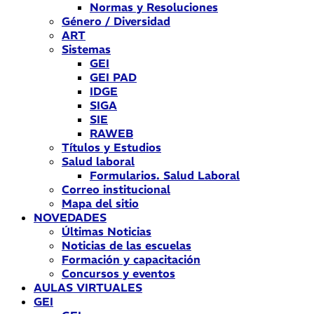
Normas y Resoluciones
Género / Diversidad
ART
Sistemas
GEI
GEI PAD
IDGE
SIGA
SIE
RAWEB
Títulos y Estudios
Salud laboral
Formularios. Salud Laboral
Correo institucional
Mapa del sitio
NOVEDADES
Últimas Noticias
Noticias de las escuelas
Formación y capacitación
Concursos y eventos
AULAS VIRTUALES
GEI