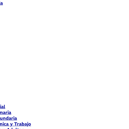
ia
ial
maria
cundaria
nica y Trabajo