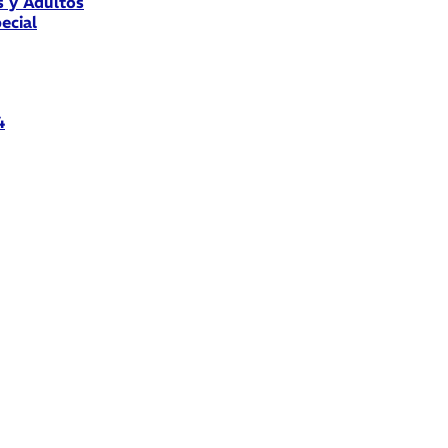
s y Adultos
ecial
4