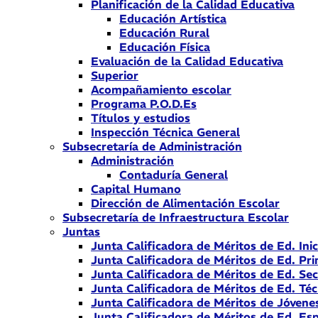
Planificación de la Calidad Educativa
Educación Artística
Educación Rural
Educación Física
Evaluación de la Calidad Educativa
Superior
Acompañamiento escolar
Programa P.O.D.Es
Títulos y estudios
Inspección Técnica General
Subsecretaría de Administración
Administración
Contaduría General
Capital Humano
Dirección de Alimentación Escolar
Subsecretaría de Infraestructura Escolar
Juntas
Junta Calificadora de Méritos de Ed. Inic
Junta Calificadora de Méritos de Ed. Pri
Junta Calificadora de Méritos de Ed. Se
Junta Calificadora de Méritos de Ed. Téc
Junta Calificadora de Méritos de Jóvene
Junta Calificadora de Méritos de Ed. Esp