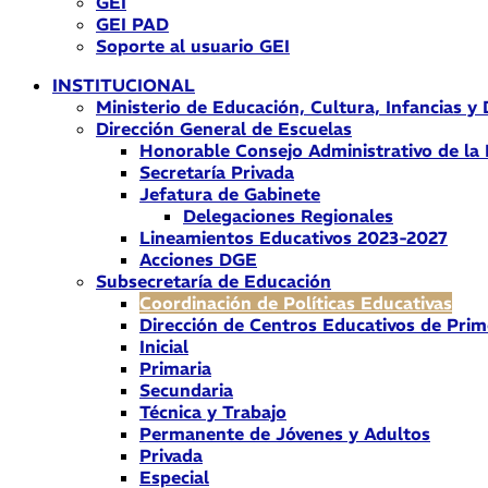
GEI
GEI PAD
Soporte al usuario GEI
INSTITUCIONAL
Ministerio de Educación, Cultura, Infancias y
Dirección General de Escuelas
Honorable Consejo Administrativo de la
Secretaría Privada
Jefatura de Gabinete
Delegaciones Regionales
Lineamientos Educativos 2023-2027
Acciones DGE
Subsecretaría de Educación
Coordinación de Políticas Educativas
Dirección de Centros Educativos de Prim
Inicial
Primaria
Secundaria
Técnica y Trabajo
Permanente de Jóvenes y Adultos
Privada
Especial