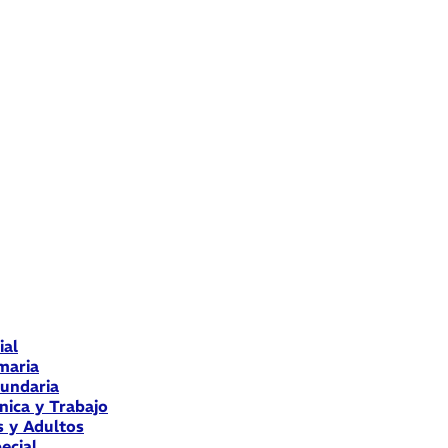
ial
maria
cundaria
nica y Trabajo
s y Adultos
ecial