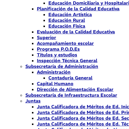
Educación Domiciliaria y Hospitalar
Planificación de la Calidad Educativa
Educación Artística
Educación Rural
Educación Física
Evaluación de la Calidad Educativa
Superior
Acompañamiento escolar
Programa P.O.D.Es
Títulos y estudios
Inspección Técnica General
Subsecretaría de Administración
Administración
Contaduría General
Capital Humano
Dirección de Alimentación Escolar
Subsecretaría de Infraestructura Escolar
Juntas
Junta Calificadora de Méritos de Ed. Inic
Junta Calificadora de Méritos de Ed. Pri
Junta Calificadora de Méritos de Ed. Se
Junta Calificadora de Méritos de Ed. Téc