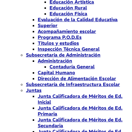
Educación Artística
Educación Rural
Educación Física
Evaluación de la Calidad Educativa
Superior
Acompañamiento escolar
Programa P.O.D.Es
Títulos y estudios
Inspección Técnica General
Subsecretaría de Administración
Administración
Contaduría General
Capital Humano
Dirección de Alimentación Escolar
Subsecretaría de Infraestructura Escolar
Juntas
Junta Calificadora de Méritos de Ed.
Inicial
Junta Calificadora de Méritos de Ed.
Primaria
Junta Calificadora de Méritos de Ed.
Secundaria
Junta Calificadora de Méritos de Ed.