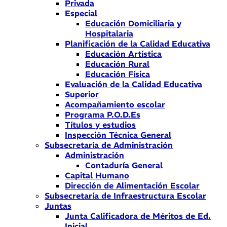
Privada
Especial
Educación Domiciliaria y
Hospitalaria
Planificación de la Calidad Educativa
Educación Artística
Educación Rural
Educación Física
Evaluación de la Calidad Educativa
Superior
Acompañamiento escolar
Programa P.O.D.Es
Títulos y estudios
Inspección Técnica General
Subsecretaría de Administración
Administración
Contaduría General
Capital Humano
Dirección de Alimentación Escolar
Subsecretaría de Infraestructura Escolar
Juntas
Junta Calificadora de Méritos de Ed.
Inicial