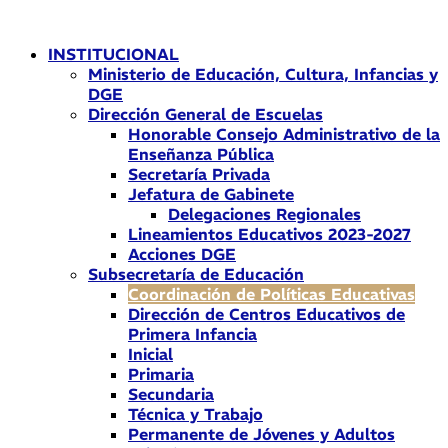
Ir
al
INSTITUCIONAL
contenido
Ministerio de Educación, Cultura, Infancias y
DGE
Dirección General de Escuelas
Honorable Consejo Administrativo de la
Enseñanza Pública
Secretaría Privada
Jefatura de Gabinete
Delegaciones Regionales
Lineamientos Educativos 2023-2027
Acciones DGE
Subsecretaría de Educación
Coordinación de Políticas Educativas
Dirección de Centros Educativos de
Primera Infancia
Inicial
Primaria
Secundaria
Técnica y Trabajo
Permanente de Jóvenes y Adultos