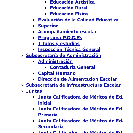
Educación Artística
Educación Rural
Educación Física
Evaluación de la Calidad Educativa
Superior
Acompañamiento escolar
Programa P.O.D.Es
Títulos y estudios
Inspección Técnica General
Subsecretaría de Administración
Administración
Contaduría General
Capital Humano
Dirección de Alimentación Escolar
Subsecretaría de Infraestructura Escolar
Juntas
Junta Calificadora de Méritos de Ed.
Inicial
Junta Calificadora de Méritos de Ed.
Primaria
Junta Calificadora de Méritos de Ed.
Secundaria
Junta Calificadora de Méritos de Ed.