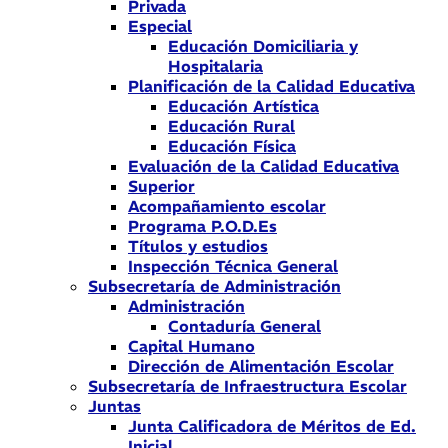
Privada
Especial
Educación Domiciliaria y
Hospitalaria
Planificación de la Calidad Educativa
Educación Artística
Educación Rural
Educación Física
Evaluación de la Calidad Educativa
Superior
Acompañamiento escolar
Programa P.O.D.Es
Títulos y estudios
Inspección Técnica General
Subsecretaría de Administración
Administración
Contaduría General
Capital Humano
Dirección de Alimentación Escolar
Subsecretaría de Infraestructura Escolar
Juntas
Junta Calificadora de Méritos de Ed.
Inicial