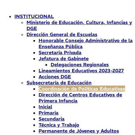
Ir
al
INSTITUCIONAL
contenido
Ministerio de Educación, Cultura, Infancias y
DGE
Dirección General de Escuelas
Honorable Consejo Administrativo de la
Enseñanza Pública
Secretaría Privada
Jefatura de Gabinete
Delegaciones Regionales
Lineamientos Educativos 2023-2027
Acciones DGE
Subsecretaría de Educación
Coordinación de Políticas Educativas
Dirección de Centros Educativos de
Primera Infancia
Inicial
Primaria
Secundaria
Técnica y Trabajo
Permanente de Jóvenes y Adultos