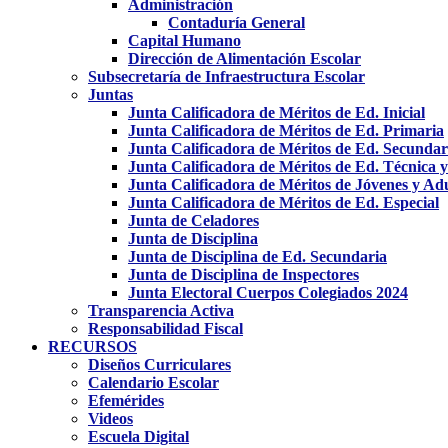
Administración
Contaduría General
Capital Humano
Dirección de Alimentación Escolar
Subsecretaría de Infraestructura Escolar
Juntas
Junta Calificadora de Méritos de Ed. Inicial
Junta Calificadora de Méritos de Ed. Primaria
Junta Calificadora de Méritos de Ed. Secundar
Junta Calificadora de Méritos de Ed. Técnica 
Junta Calificadora de Méritos de Jóvenes y Ad
Junta Calificadora de Méritos de Ed. Especial
Junta de Celadores
Junta de Disciplina
Junta de Disciplina de Ed. Secundaria
Junta de Disciplina de Inspectores
Junta Electoral Cuerpos Colegiados 2024
Transparencia Activa
Responsabilidad Fiscal
RECURSOS
Diseños Curriculares
Calendario Escolar
Efemérides
Videos
Escuela Digital