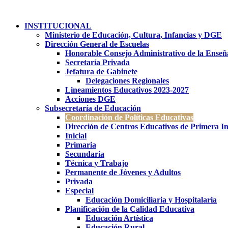
Ir
al
INSTITUCIONAL
contenido
Ministerio de Educación, Cultura, Infancias y DGE
Dirección General de Escuelas
Honorable Consejo Administrativo de la Enseñ
Secretaría Privada
Jefatura de Gabinete
Delegaciones Regionales
Lineamientos Educativos 2023-2027
Acciones DGE
Subsecretaría de Educación
Coordinación de Políticas Educativas
Dirección de Centros Educativos de Primera In
Inicial
Primaria
Secundaria
Técnica y Trabajo
Permanente de Jóvenes y Adultos
Privada
Especial
Educación Domiciliaria y Hospitalaria
Planificación de la Calidad Educativa
Educación Artística
Educación Rural