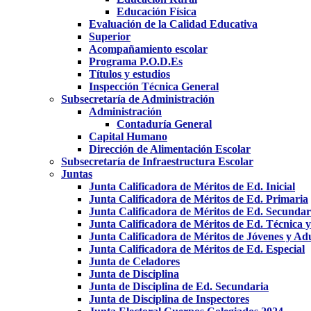
Educación Física
Evaluación de la Calidad Educativa
Superior
Acompañamiento escolar
Programa P.O.D.Es
Títulos y estudios
Inspección Técnica General
Subsecretaría de Administración
Administración
Contaduría General
Capital Humano
Dirección de Alimentación Escolar
Subsecretaría de Infraestructura Escolar
Juntas
Junta Calificadora de Méritos de Ed. Inicial
Junta Calificadora de Méritos de Ed. Primaria
Junta Calificadora de Méritos de Ed. Secundar
Junta Calificadora de Méritos de Ed. Técnica 
Junta Calificadora de Méritos de Jóvenes y Ad
Junta Calificadora de Méritos de Ed. Especial
Junta de Celadores
Junta de Disciplina
Junta de Disciplina de Ed. Secundaria
Junta de Disciplina de Inspectores