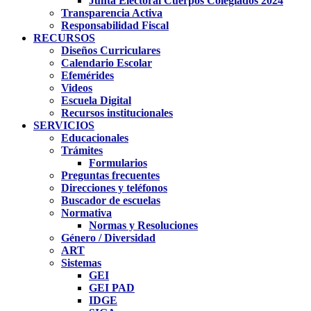
Junta Electoral Cuerpos Colegiados 2024
Transparencia Activa
Responsabilidad Fiscal
RECURSOS
Diseños Curriculares
Calendario Escolar
Efemérides
Videos
Escuela Digital
Recursos institucionales
SERVICIOS
Educacionales
Trámites
Formularios
Preguntas frecuentes
Direcciones y teléfonos
Buscador de escuelas
Normativa
Normas y Resoluciones
Género / Diversidad
ART
Sistemas
GEI
GEI PAD
IDGE