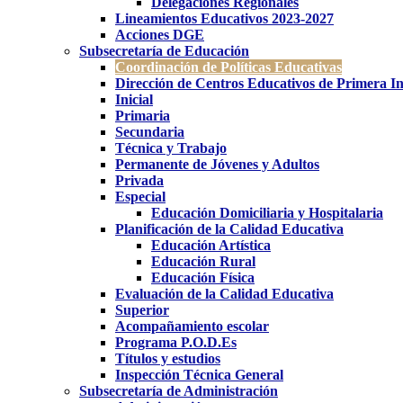
Delegaciones Regionales
Lineamientos Educativos 2023-2027
Acciones DGE
Subsecretaría de Educación
Coordinación de Políticas Educativas
Dirección de Centros Educativos de Primera In
Inicial
Primaria
Secundaria
Técnica y Trabajo
Permanente de Jóvenes y Adultos
Privada
Especial
Educación Domiciliaria y Hospitalaria
Planificación de la Calidad Educativa
Educación Artística
Educación Rural
Educación Física
Evaluación de la Calidad Educativa
Superior
Acompañamiento escolar
Programa P.O.D.Es
Títulos y estudios
Inspección Técnica General
Subsecretaría de Administración