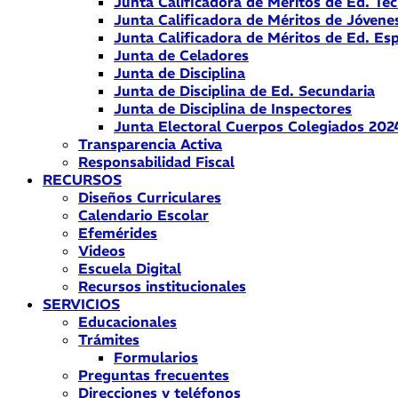
Junta Calificadora de Méritos de Ed. Téc
Junta Calificadora de Méritos de Jóvene
Junta Calificadora de Méritos de Ed. Esp
Junta de Celadores
Junta de Disciplina
Junta de Disciplina de Ed. Secundaria
Junta de Disciplina de Inspectores
Junta Electoral Cuerpos Colegiados 202
Transparencia Activa
Responsabilidad Fiscal
RECURSOS
Diseños Curriculares
Calendario Escolar
Efemérides
Videos
Escuela Digital
Recursos institucionales
SERVICIOS
Educacionales
Trámites
Formularios
Preguntas frecuentes
Direcciones y teléfonos