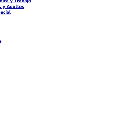
nica y Trabajo
s y Adultos
ecial
4