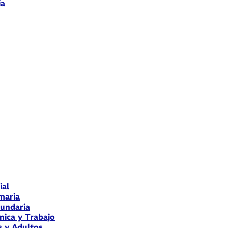
ia
ial
maria
cundaria
nica y Trabajo
s y Adultos