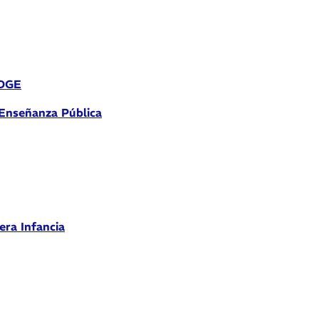
 DGE
 Enseñanza Pública
era Infancia