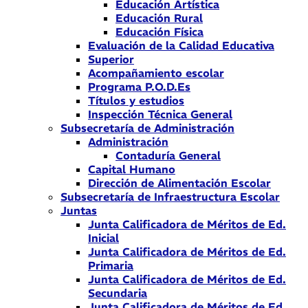
Educación Artística
Educación Rural
Educación Física
Evaluación de la Calidad Educativa
Superior
Acompañamiento escolar
Programa P.O.D.Es
Títulos y estudios
Inspección Técnica General
Subsecretaría de Administración
Administración
Contaduría General
Capital Humano
Dirección de Alimentación Escolar
Subsecretaría de Infraestructura Escolar
Juntas
Junta Calificadora de Méritos de Ed.
Inicial
Junta Calificadora de Méritos de Ed.
Primaria
Junta Calificadora de Méritos de Ed.
Secundaria
Junta Calificadora de Méritos de Ed.