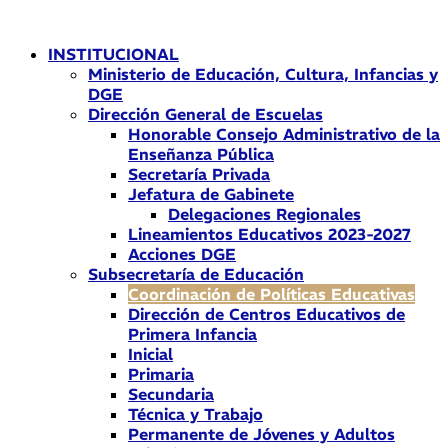
Ir
al
INSTITUCIONAL
contenido
Ministerio de Educación, Cultura, Infancias y
DGE
Dirección General de Escuelas
Honorable Consejo Administrativo de la
Enseñanza Pública
Secretaría Privada
Jefatura de Gabinete
Delegaciones Regionales
Lineamientos Educativos 2023-2027
Acciones DGE
Subsecretaría de Educación
Coordinación de Políticas Educativas
Dirección de Centros Educativos de
Primera Infancia
Inicial
Primaria
Secundaria
Técnica y Trabajo
Permanente de Jóvenes y Adultos