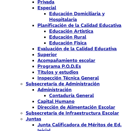
Privada
Especial
Educación Domiciliaria y
Hospitalaria
Planificación de la Calidad Educativa
Educación Artística
Educación Rural
Educación Física
Evaluación de la Calidad Educativa
Superior
Acompañamiento escolar
Programa P.O.D.Es
Títulos y estudios
Inspección Técnica General
Subsecretaría de Administración
Administración
Contaduría General
Capital Humano
Dirección de Alimentación Escolar
Subsecretaría de Infraestructura Escolar
Juntas
Junta Calificadora de Méritos de Ed.
Inicial