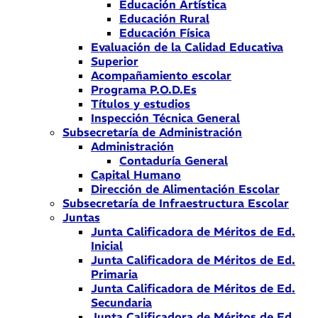
Educación Artística
Educación Rural
Educación Física
Evaluación de la Calidad Educativa
Superior
Acompañamiento escolar
Programa P.O.D.Es
Títulos y estudios
Inspección Técnica General
Subsecretaría de Administración
Administración
Contaduría General
Capital Humano
Dirección de Alimentación Escolar
Subsecretaría de Infraestructura Escolar
Juntas
Junta Calificadora de Méritos de Ed.
Inicial
Junta Calificadora de Méritos de Ed.
Primaria
Junta Calificadora de Méritos de Ed.
Secundaria
Junta Calificadora de Méritos de Ed.