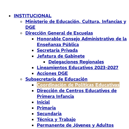
Ir
al
INSTITUCIONAL
contenido
Ministerio de Educación, Cultura, Infancias y
DGE
Dirección General de Escuelas
Honorable Consejo Administrativo de la
Enseñanza Pública
Secretaría Privada
Jefatura de Gabinete
Delegaciones Regionales
Lineamientos Educativos 2023-2027
Acciones DGE
Subsecretaría de Educación
Coordinación de Políticas Educativas
Dirección de Centros Educativos de
Primera Infancia
Inicial
Primaria
Secundaria
Técnica y Trabajo
Permanente de Jóvenes y Adultos