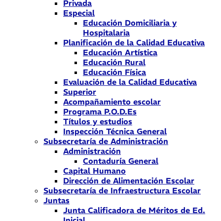
Privada
Especial
Educación Domiciliaria y
Hospitalaria
Planificación de la Calidad Educativa
Educación Artística
Educación Rural
Educación Física
Evaluación de la Calidad Educativa
Superior
Acompañamiento escolar
Programa P.O.D.Es
Títulos y estudios
Inspección Técnica General
Subsecretaría de Administración
Administración
Contaduría General
Capital Humano
Dirección de Alimentación Escolar
Subsecretaría de Infraestructura Escolar
Juntas
Junta Calificadora de Méritos de Ed.
Inicial