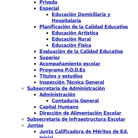
Privada
Especial
Educación Domiciliaria y
Hospitalaria
Planificación de la Calidad Educativa
Educación Artística
Educación Rural
Educación Física
Evaluación de la Calidad Educativa
Superior
Acompañamiento escolar
Programa P.O.D.Es
Títulos y estudios
Inspección Técnica General
Subsecretaría de Administración
Administración
Contaduría General
Capital Humano
Dirección de Alimentación Escolar
Subsecretaría de Infraestructura Escolar
Juntas
Junta Calificadora de Méritos de Ed.
Inicial