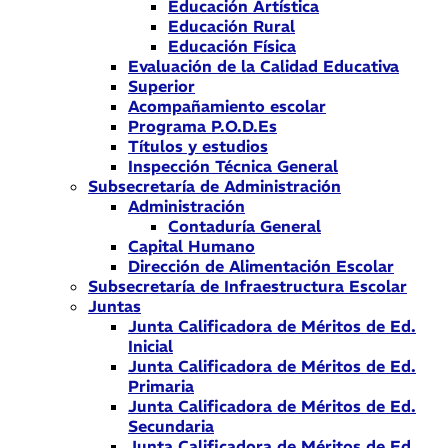
Educación Artística
Educación Rural
Educación Física
Evaluación de la Calidad Educativa
Superior
Acompañamiento escolar
Programa P.O.D.Es
Títulos y estudios
Inspección Técnica General
Subsecretaría de Administración
Administración
Contaduría General
Capital Humano
Dirección de Alimentación Escolar
Subsecretaría de Infraestructura Escolar
Juntas
Junta Calificadora de Méritos de Ed.
Inicial
Junta Calificadora de Méritos de Ed.
Primaria
Junta Calificadora de Méritos de Ed.
Secundaria
Junta Calificadora de Méritos de Ed.