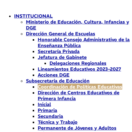
Ir
al
INSTITUCIONAL
contenido
Ministerio de Educación, Cultura, Infancias y
DGE
Dirección General de Escuelas
Honorable Consejo Administrativo de la
Enseñanza Pública
Secretaría Privada
Jefatura de Gabinete
Delegaciones Regionales
Lineamientos Educativos 2023-2027
Acciones DGE
Subsecretaría de Educación
Coordinación de Políticas Educativas
Dirección de Centros Educativos de
Primera Infancia
Inicial
Primaria
Secundaria
Técnica y Trabajo
Permanente de Jóvenes y Adultos