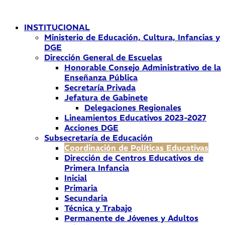
Ir
al
INSTITUCIONAL
contenido
Ministerio de Educación, Cultura, Infancias y
DGE
Dirección General de Escuelas
Honorable Consejo Administrativo de la
Enseñanza Pública
Secretaría Privada
Jefatura de Gabinete
Delegaciones Regionales
Lineamientos Educativos 2023-2027
Acciones DGE
Subsecretaría de Educación
Coordinación de Políticas Educativas
Dirección de Centros Educativos de
Primera Infancia
Inicial
Primaria
Secundaria
Técnica y Trabajo
Permanente de Jóvenes y Adultos