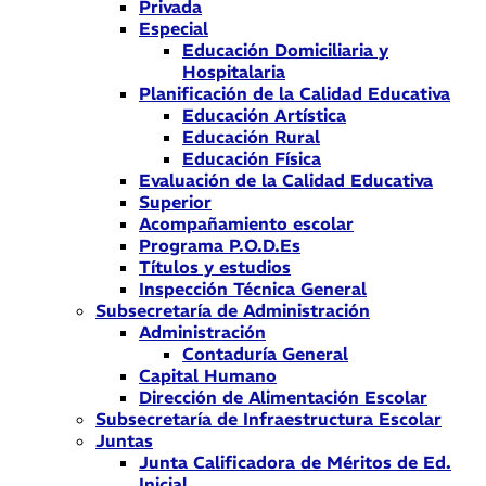
Privada
Especial
Educación Domiciliaria y
Hospitalaria
Planificación de la Calidad Educativa
Educación Artística
Educación Rural
Educación Física
Evaluación de la Calidad Educativa
Superior
Acompañamiento escolar
Programa P.O.D.Es
Títulos y estudios
Inspección Técnica General
Subsecretaría de Administración
Administración
Contaduría General
Capital Humano
Dirección de Alimentación Escolar
Subsecretaría de Infraestructura Escolar
Juntas
Junta Calificadora de Méritos de Ed.
Inicial