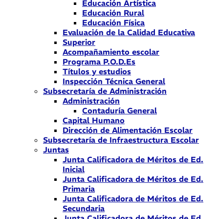
Educación Artística
Educación Rural
Educación Física
Evaluación de la Calidad Educativa
Superior
Acompañamiento escolar
Programa P.O.D.Es
Títulos y estudios
Inspección Técnica General
Subsecretaría de Administración
Administración
Contaduría General
Capital Humano
Dirección de Alimentación Escolar
Subsecretaría de Infraestructura Escolar
Juntas
Junta Calificadora de Méritos de Ed.
Inicial
Junta Calificadora de Méritos de Ed.
Primaria
Junta Calificadora de Méritos de Ed.
Secundaria
Junta Calificadora de Méritos de Ed.