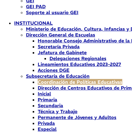
GEI
GEI PAD
Soporte al usuario GEI
INSTITUCIONAL
Ministerio de Educación, Cultura, Infancias y
Dirección General de Escuelas
Honorable Consejo Administrativo de la
Secretaría Privada
Jefatura de Gabinete
Delegaciones Regionales
Lineamientos Educativos 2023-2027
Acciones DGE
Subsecretaría de Educación
Coordinación de Políticas Educativas
Dirección de Centros Educativos de Prim
Inicial
Primaria
Secundaria
Técnica y Trabajo
Permanente de Jóvenes y Adultos
Privada
Especial