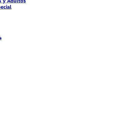
s y Adultos
ecial
4