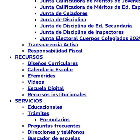
Junta Calificadora de Méritos de Jóvene
Junta Calificadora de Méritos de Ed. Esp
Junta de Celadores
Junta de Disciplina
Junta de Disciplina de Ed. Secundaria
Junta de Disciplina de Inspectores
Junta Electoral Cuerpos Colegiados 202
Transparencia Activa
Responsabilidad Fiscal
RECURSOS
Diseños Curriculares
Calendario Escolar
Efemérides
Videos
Escuela Digital
Recursos institucionales
SERVICIOS
Educacionales
Trámites
Formularios
Preguntas frecuentes
Direcciones y teléfonos
Buscador de escuelas