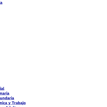
ia
ial
maria
cundaria
nica y Trabajo