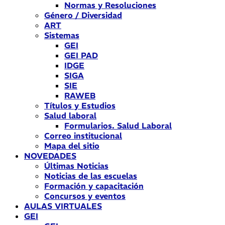
Normas y Resoluciones
Género / Diversidad
ART
Sistemas
GEI
GEI PAD
IDGE
SIGA
SIE
RAWEB
Títulos y Estudios
Salud laboral
Formularios. Salud Laboral
Correo institucional
Mapa del sitio
NOVEDADES
Últimas Noticias
Noticias de las escuelas
Formación y capacitación
Concursos y eventos
AULAS VIRTUALES
GEI