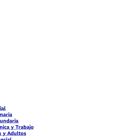
ial
maria
cundaria
nica y Trabajo
s y Adultos
ecial