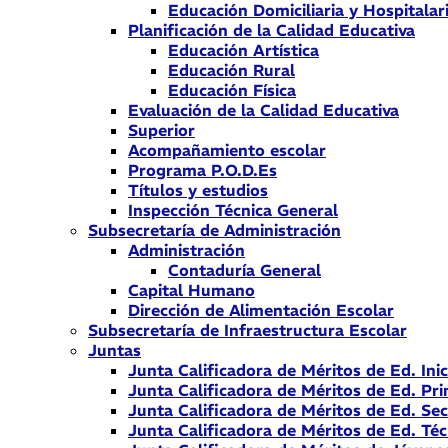
Educación Domiciliaria y Hospitalar
Planificación de la Calidad Educativa
Educación Artística
Educación Rural
Educación Física
Evaluación de la Calidad Educativa
Superior
Acompañamiento escolar
Programa P.O.D.Es
Títulos y estudios
Inspección Técnica General
Subsecretaría de Administración
Administración
Contaduría General
Capital Humano
Dirección de Alimentación Escolar
Subsecretaría de Infraestructura Escolar
Juntas
Junta Calificadora de Méritos de Ed. Inic
Junta Calificadora de Méritos de Ed. Pri
Junta Calificadora de Méritos de Ed. Se
Junta Calificadora de Méritos de Ed. Téc