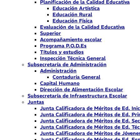
Planificación de la Calidad Educativa
Educación Artística
Educación Rural
Educación Física
Evaluación de la Calidad Educativa
Superior
Acompañamiento escolar
Programa P.O.D.Es
Títulos y estudios
Inspección Técnica General
Subsecretaría de Administración
Administración
Contaduría General
Capital Humano
Dirección de Alimentación Escolar
Subsecretaría de Infraestructura Escolar
Juntas
Junta Calificadora de Méritos de Ed. Inic
Junta Calificadora de Méritos de Ed. Pri
Junta Calificadora de Méritos de Ed. Se
Junta Calificadora de Méritos de Ed. Téc
Junta Calificadora de Méritos de Jóvene
Junta Calificadora de Méritos de Ed. Esp