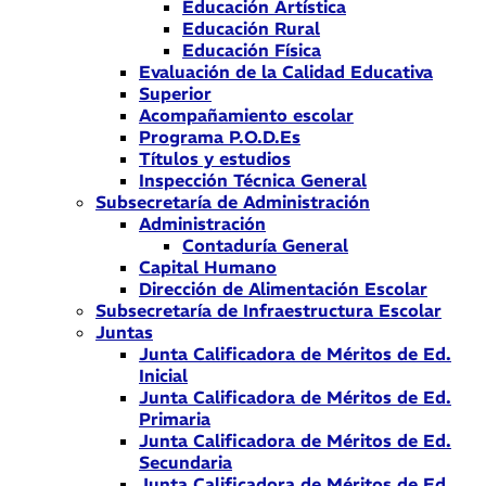
Educación Artística
Educación Rural
Educación Física
Evaluación de la Calidad Educativa
Superior
Acompañamiento escolar
Programa P.O.D.Es
Títulos y estudios
Inspección Técnica General
Subsecretaría de Administración
Administración
Contaduría General
Capital Humano
Dirección de Alimentación Escolar
Subsecretaría de Infraestructura Escolar
Juntas
Junta Calificadora de Méritos de Ed.
Inicial
Junta Calificadora de Méritos de Ed.
Primaria
Junta Calificadora de Méritos de Ed.
Secundaria
Junta Calificadora de Méritos de Ed.