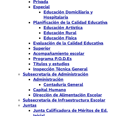
Privada
Especial
Educación Domiciliaria y
Hospitalaria
Planificación de la Calidad Educativa
Educación Artística
Educación Rural
Educación Física
Evaluación de la Calidad Educativa
Superior
Acompañamiento escolar
Programa P.O.D.Es
Títulos y estudios
Inspección Técnica General
Subsecretaría de Administración
Administración
Contaduría General
Capital Humano
Dirección de Alimentación Escolar
Subsecretaría de Infraestructura Escolar
Juntas
Junta Calificadora de Méritos de Ed.
Inicial