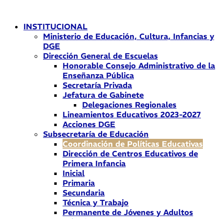
Ir
al
INSTITUCIONAL
contenido
Ministerio de Educación, Cultura, Infancias y
DGE
Dirección General de Escuelas
Honorable Consejo Administrativo de la
Enseñanza Pública
Secretaría Privada
Jefatura de Gabinete
Delegaciones Regionales
Lineamientos Educativos 2023-2027
Acciones DGE
Subsecretaría de Educación
Coordinación de Políticas Educativas
Dirección de Centros Educativos de
Primera Infancia
Inicial
Primaria
Secundaria
Técnica y Trabajo
Permanente de Jóvenes y Adultos