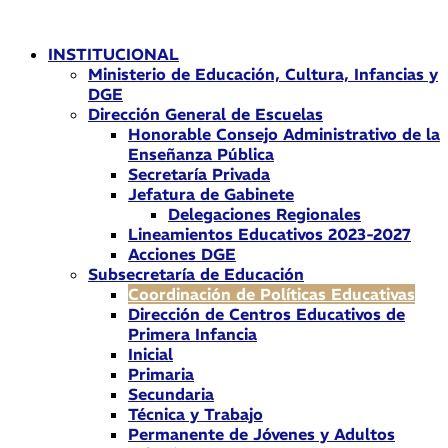
Ir
al
INSTITUCIONAL
contenido
Ministerio de Educación, Cultura, Infancias y
DGE
Dirección General de Escuelas
Honorable Consejo Administrativo de la
Enseñanza Pública
Secretaría Privada
Jefatura de Gabinete
Delegaciones Regionales
Lineamientos Educativos 2023-2027
Acciones DGE
Subsecretaría de Educación
Coordinación de Políticas Educativas
Dirección de Centros Educativos de
Primera Infancia
Inicial
Primaria
Secundaria
Técnica y Trabajo
Permanente de Jóvenes y Adultos