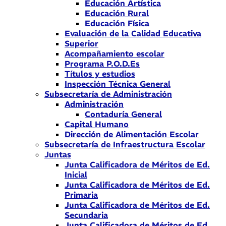
Educación Artística
Educación Rural
Educación Física
Evaluación de la Calidad Educativa
Superior
Acompañamiento escolar
Programa P.O.D.Es
Títulos y estudios
Inspección Técnica General
Subsecretaría de Administración
Administración
Contaduría General
Capital Humano
Dirección de Alimentación Escolar
Subsecretaría de Infraestructura Escolar
Juntas
Junta Calificadora de Méritos de Ed.
Inicial
Junta Calificadora de Méritos de Ed.
Primaria
Junta Calificadora de Méritos de Ed.
Secundaria
Junta Calificadora de Méritos de Ed.