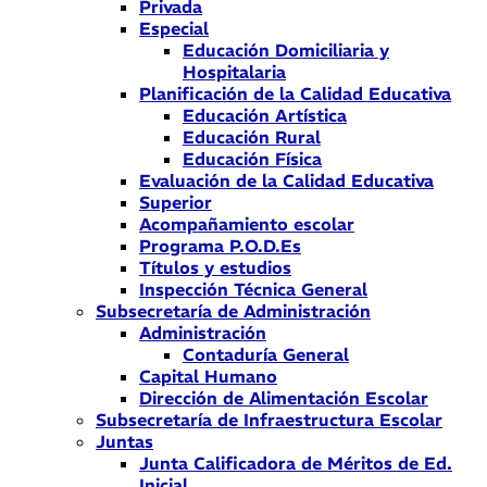
Privada
Especial
Educación Domiciliaria y
Hospitalaria
Planificación de la Calidad Educativa
Educación Artística
Educación Rural
Educación Física
Evaluación de la Calidad Educativa
Superior
Acompañamiento escolar
Programa P.O.D.Es
Títulos y estudios
Inspección Técnica General
Subsecretaría de Administración
Administración
Contaduría General
Capital Humano
Dirección de Alimentación Escolar
Subsecretaría de Infraestructura Escolar
Juntas
Junta Calificadora de Méritos de Ed.
Inicial