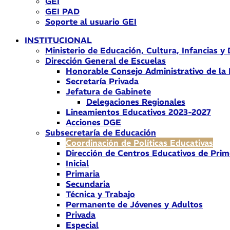
GEI
GEI PAD
Soporte al usuario GEI
INSTITUCIONAL
Ministerio de Educación, Cultura, Infancias y
Dirección General de Escuelas
Honorable Consejo Administrativo de la
Secretaría Privada
Jefatura de Gabinete
Delegaciones Regionales
Lineamientos Educativos 2023-2027
Acciones DGE
Subsecretaría de Educación
Coordinación de Políticas Educativas
Dirección de Centros Educativos de Prim
Inicial
Primaria
Secundaria
Técnica y Trabajo
Permanente de Jóvenes y Adultos
Privada
Especial