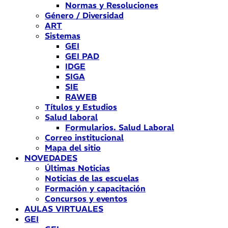
Normas y Resoluciones
Género / Diversidad
ART
Sistemas
GEI
GEI PAD
IDGE
SIGA
SIE
RAWEB
Títulos y Estudios
Salud laboral
Formularios. Salud Laboral
Correo institucional
Mapa del sitio
NOVEDADES
Últimas Noticias
Noticias de las escuelas
Formación y capacitación
Concursos y eventos
AULAS VIRTUALES
GEI