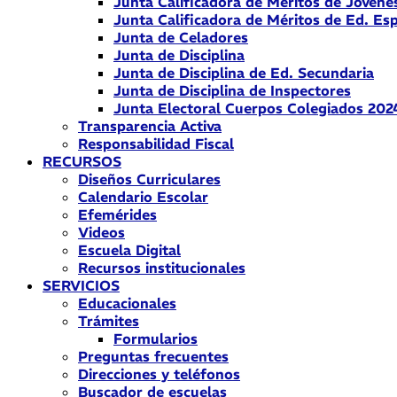
Junta Calificadora de Méritos de Jóvene
Junta Calificadora de Méritos de Ed. Esp
Junta de Celadores
Junta de Disciplina
Junta de Disciplina de Ed. Secundaria
Junta de Disciplina de Inspectores
Junta Electoral Cuerpos Colegiados 202
Transparencia Activa
Responsabilidad Fiscal
RECURSOS
Diseños Curriculares
Calendario Escolar
Efemérides
Videos
Escuela Digital
Recursos institucionales
SERVICIOS
Educacionales
Trámites
Formularios
Preguntas frecuentes
Direcciones y teléfonos
Buscador de escuelas