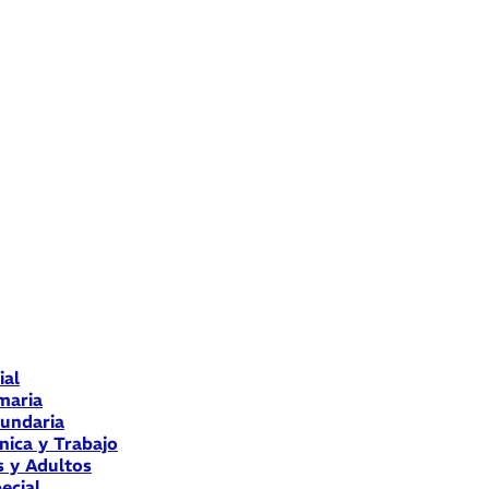
ial
maria
cundaria
nica y Trabajo
s y Adultos
ecial