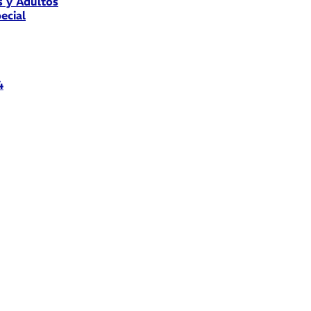
s y Adultos
ecial
4