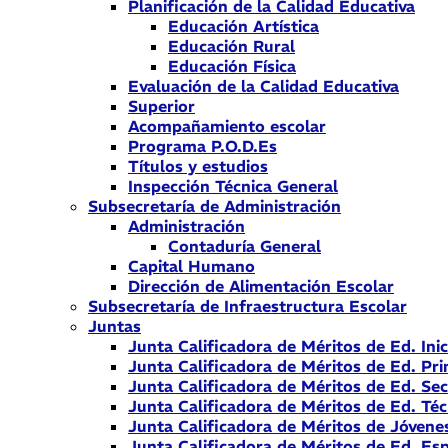
Planificación de la Calidad Educativa
Educación Artística
Educación Rural
Educación Física
Evaluación de la Calidad Educativa
Superior
Acompañamiento escolar
Programa P.O.D.Es
Títulos y estudios
Inspección Técnica General
Subsecretaría de Administración
Administración
Contaduría General
Capital Humano
Dirección de Alimentación Escolar
Subsecretaría de Infraestructura Escolar
Juntas
Junta Calificadora de Méritos de Ed. Inic
Junta Calificadora de Méritos de Ed. Pri
Junta Calificadora de Méritos de Ed. Se
Junta Calificadora de Méritos de Ed. Téc
Junta Calificadora de Méritos de Jóvene
Junta Calificadora de Méritos de Ed. Esp