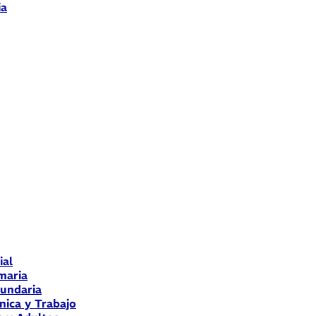
ia
ial
maria
cundaria
nica y Trabajo