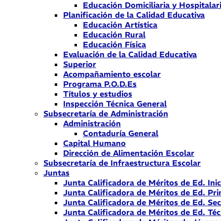
Educación Domiciliaria y Hospitalar
Planificación de la Calidad Educativa
Educación Artística
Educación Rural
Educación Física
Evaluación de la Calidad Educativa
Superior
Acompañamiento escolar
Programa P.O.D.Es
Títulos y estudios
Inspección Técnica General
Subsecretaría de Administración
Administración
Contaduría General
Capital Humano
Dirección de Alimentación Escolar
Subsecretaría de Infraestructura Escolar
Juntas
Junta Calificadora de Méritos de Ed. Inic
Junta Calificadora de Méritos de Ed. Pri
Junta Calificadora de Méritos de Ed. Se
Junta Calificadora de Méritos de Ed. Téc