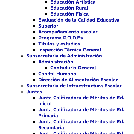
Educación Artística
Educación Rural
Educación Física
Evaluación de la Calidad Educativa
Superior
Acompañamiento escolar
Programa P.O.D.Es
Títulos y estudios
Inspección Técnica General
Subsecretaría de Administración
Administración
Contaduría General
Capital Humano
Dirección de Alimentación Escolar
Subsecretaría de Infraestructura Escolar
Juntas
Junta Calificadora de Méritos de Ed.
Inicial
Junta Calificadora de Méritos de Ed.
Primaria
Junta Calificadora de Méritos de Ed.
Secundaria
Junta Calificadora de Méritos de Ed.