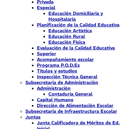
Privada
Especial
Educación Domiciliaria y
Hospitalaria
Planificación de la Calidad Educativa
Educación Artística
Educación Rural
Educación Física
Evaluación de la Calidad Educativa
Superior
Acompañamiento escolar
Programa P.O.D.Es
Títulos y estudios
Inspección Técnica General
Subsecretaría de Administración
Administración
Contaduría General
Capital Humano
Dirección de Alimentación Escolar
Subsecretaría de Infraestructura Escolar
Juntas
Junta Calificadora de Méritos de Ed.
Inicial