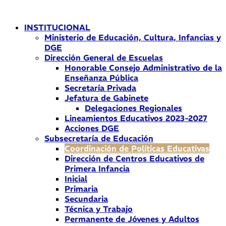
Ir
al
INSTITUCIONAL
contenido
Ministerio de Educación, Cultura, Infancias y
DGE
Dirección General de Escuelas
Honorable Consejo Administrativo de la
Enseñanza Pública
Secretaría Privada
Jefatura de Gabinete
Delegaciones Regionales
Lineamientos Educativos 2023-2027
Acciones DGE
Subsecretaría de Educación
Coordinación de Políticas Educativas
Dirección de Centros Educativos de
Primera Infancia
Inicial
Primaria
Secundaria
Técnica y Trabajo
Permanente de Jóvenes y Adultos