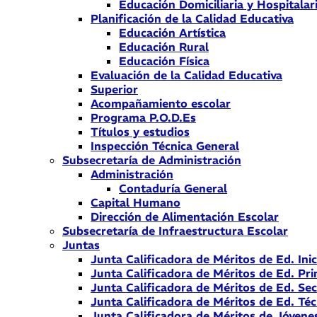
Educación Domiciliaria y Hospitalar
Planificación de la Calidad Educativa
Educación Artística
Educación Rural
Educación Física
Evaluación de la Calidad Educativa
Superior
Acompañamiento escolar
Programa P.O.D.Es
Títulos y estudios
Inspección Técnica General
Subsecretaría de Administración
Administración
Contaduría General
Capital Humano
Dirección de Alimentación Escolar
Subsecretaría de Infraestructura Escolar
Juntas
Junta Calificadora de Méritos de Ed. Inic
Junta Calificadora de Méritos de Ed. Pri
Junta Calificadora de Méritos de Ed. Se
Junta Calificadora de Méritos de Ed. Téc
Junta Calificadora de Méritos de Jóvene