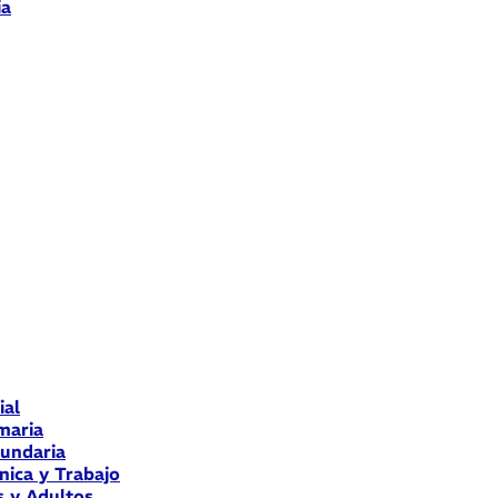
ia
ial
maria
cundaria
nica y Trabajo
s y Adultos