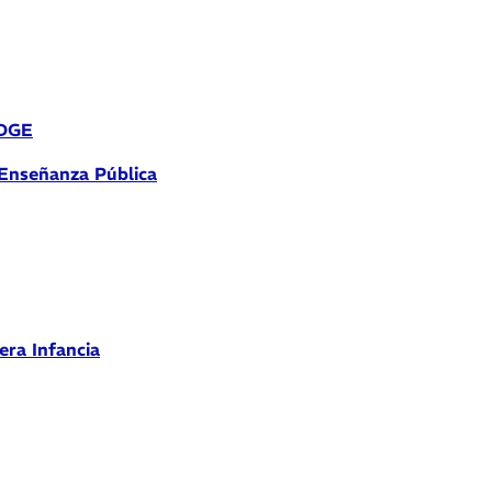
 DGE
 Enseñanza Pública
era Infancia