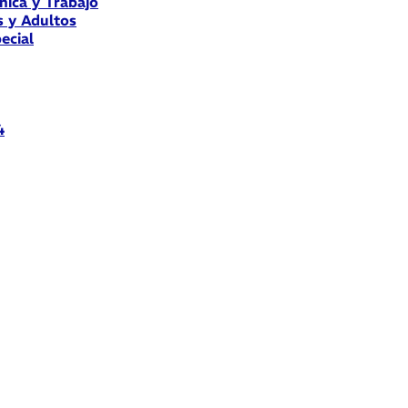
nica y Trabajo
s y Adultos
ecial
4