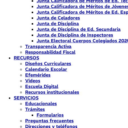
Junta Calificadora de Méritos de Ed. Téc
Junta Calificadora de Méritos de Jóvene
Junta Calificadora de Méritos de Ed. Esp
Junta de Celadores
Junta de Disciplina
Junta de Disciplina de Ed. Secundaria
Junta de Disciplina de Inspectores
Junta Electoral Cuerpos Colegiados 202
Transparencia Activa
Responsabilidad Fiscal
RECURSOS
Diseños Curriculares
Calendario Escolar
Efemérides
Videos
Escuela Digital
Recursos institucionales
SERVICIOS
Educacionales
Trámites
Formularios
Preguntas frecuentes
Direcciones y teléfonos