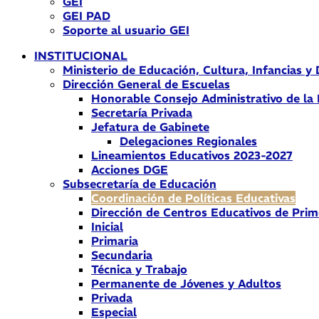
GEI
GEI PAD
Soporte al usuario GEI
INSTITUCIONAL
Ministerio de Educación, Cultura, Infancias y
Dirección General de Escuelas
Honorable Consejo Administrativo de la
Secretaría Privada
Jefatura de Gabinete
Delegaciones Regionales
Lineamientos Educativos 2023-2027
Acciones DGE
Subsecretaría de Educación
Coordinación de Políticas Educativas
Dirección de Centros Educativos de Prim
Inicial
Primaria
Secundaria
Técnica y Trabajo
Permanente de Jóvenes y Adultos
Privada
Especial