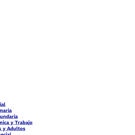
ial
maria
cundaria
nica y Trabajo
s y Adultos
ecial