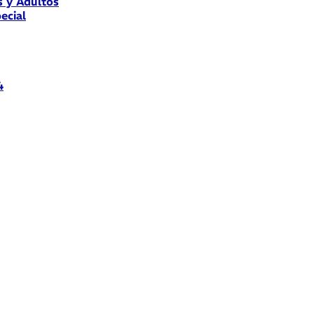
s y Adultos
ecial
4