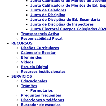
Junta Calificadora de Méritos de Jóvene
Junta Calificadora de Méritos de Ed. Esp
Junta de Celadores
Junta de Disciplina
Junta de Disciplina de Ed. Secundaria
Junta de Disciplina de Inspectores
Junta Electoral Cuerpos Colegiados 202
Transparencia Activa
Responsabilidad Fiscal
RECURSOS
Diseños Curriculares
Calendario Escolar
Efemérides
Videos
Escuela Digital
Recursos institucionales
SERVICIOS
Educacionales
Trámites
Formularios
Preguntas frecuentes
Direcciones y teléfonos
Buscador de escuelas