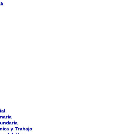
ia
ial
maria
cundaria
nica y Trabajo