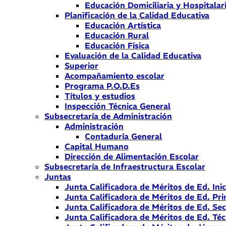
Educación Domiciliaria y Hospitalar
Planificación de la Calidad Educativa
Educación Artística
Educación Rural
Educación Física
Evaluación de la Calidad Educativa
Superior
Acompañamiento escolar
Programa P.O.D.Es
Títulos y estudios
Inspección Técnica General
Subsecretaría de Administración
Administración
Contaduría General
Capital Humano
Dirección de Alimentación Escolar
Subsecretaría de Infraestructura Escolar
Juntas
Junta Calificadora de Méritos de Ed. Inic
Junta Calificadora de Méritos de Ed. Pri
Junta Calificadora de Méritos de Ed. Se
Junta Calificadora de Méritos de Ed. Téc