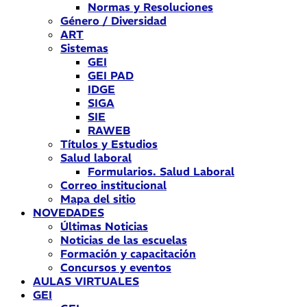
Normas y Resoluciones
Género / Diversidad
ART
Sistemas
GEI
GEI PAD
IDGE
SIGA
SIE
RAWEB
Títulos y Estudios
Salud laboral
Formularios. Salud Laboral
Correo institucional
Mapa del sitio
NOVEDADES
Últimas Noticias
Noticias de las escuelas
Formación y capacitación
Concursos y eventos
AULAS VIRTUALES
GEI