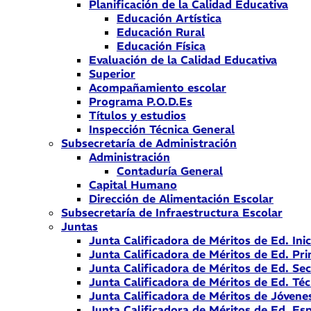
Planificación de la Calidad Educativa
Educación Artística
Educación Rural
Educación Física
Evaluación de la Calidad Educativa
Superior
Acompañamiento escolar
Programa P.O.D.Es
Títulos y estudios
Inspección Técnica General
Subsecretaría de Administración
Administración
Contaduría General
Capital Humano
Dirección de Alimentación Escolar
Subsecretaría de Infraestructura Escolar
Juntas
Junta Calificadora de Méritos de Ed. Inic
Junta Calificadora de Méritos de Ed. Pri
Junta Calificadora de Méritos de Ed. Se
Junta Calificadora de Méritos de Ed. Téc
Junta Calificadora de Méritos de Jóvene
Junta Calificadora de Méritos de Ed. Esp