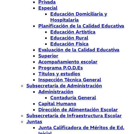
Privada
Especial
Educación Domiciliaria y
Hospitalaria
Planificación de la Calidad Educativa
Educación Artística
Educación Rural
Educación Física
Evaluación de la Calidad Educativa
Superior
Acompañamiento escolar
Programa P.O.D.Es
Títulos y estudios
Inspección Técnica General
Subsecretaría de Administración
Administración
Contaduría General
Capital Humano
Dirección de Alimentación Escolar
Subsecretaría de Infraestructura Escolar
Juntas
Junta Calificadora de Méritos de Ed.
Inicial