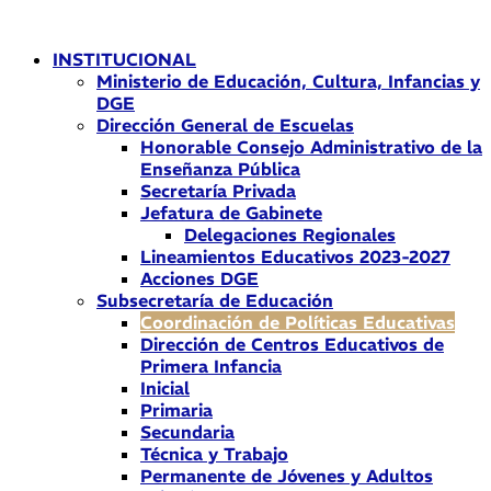
Ir
al
INSTITUCIONAL
contenido
Ministerio de Educación, Cultura, Infancias y
DGE
Dirección General de Escuelas
Honorable Consejo Administrativo de la
Enseñanza Pública
Secretaría Privada
Jefatura de Gabinete
Delegaciones Regionales
Lineamientos Educativos 2023-2027
Acciones DGE
Subsecretaría de Educación
Coordinación de Políticas Educativas
Dirección de Centros Educativos de
Primera Infancia
Inicial
Primaria
Secundaria
Técnica y Trabajo
Permanente de Jóvenes y Adultos