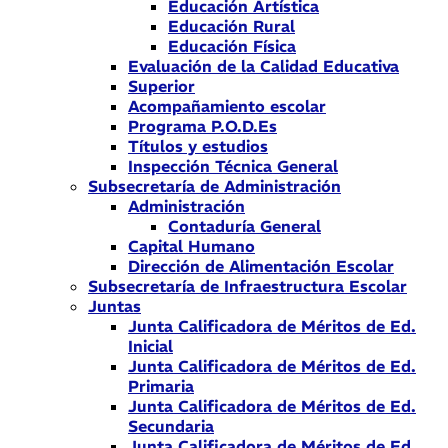
Educación Artística
Educación Rural
Educación Física
Evaluación de la Calidad Educativa
Superior
Acompañamiento escolar
Programa P.O.D.Es
Títulos y estudios
Inspección Técnica General
Subsecretaría de Administración
Administración
Contaduría General
Capital Humano
Dirección de Alimentación Escolar
Subsecretaría de Infraestructura Escolar
Juntas
Junta Calificadora de Méritos de Ed.
Inicial
Junta Calificadora de Méritos de Ed.
Primaria
Junta Calificadora de Méritos de Ed.
Secundaria
Junta Calificadora de Méritos de Ed.