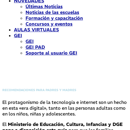
NOVEDADES
Últimas Noticias
Noticias de las escuelas
Formación y capacitación
Concursos y eventos
AULAS VIRTUALES
GEI
GEI
GEI PAD
Soporte al usuario GEI
BIENESTAR DIGITAL
RECOMENDACIONES PARA PADRES Y MADRES
El protagonismo de la tecnología e internet son un hecho
en esta «era digital», tanto en las personas adultas como
en los niños, niñas y adolescentes.
El
Ministerio de Educación, Cultura, Infancias y DGE
pone a disposición esta guía
para que las familias