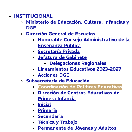
Ir
al
INSTITUCIONAL
contenido
Ministerio de Educación, Cultura, Infancias y
DGE
Dirección General de Escuelas
Honorable Consejo Administrativo de la
Enseñanza Pública
Secretaría Privada
Jefatura de Gabinete
Delegaciones Regionales
Lineamientos Educativos 2023-2027
Acciones DGE
Subsecretaría de Educación
Coordinación de Políticas Educativas
Dirección de Centros Educativos de
Primera Infancia
Inicial
Primaria
Secundaria
Técnica y Trabajo
Permanente de Jóvenes y Adultos