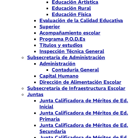
Educación Artística
Educación Rural
Educación Física
Evaluación de la Calidad Educativa
Superior
Acompañamiento escolar
Programa P.O.D.Es
Títulos y estudios
Inspección Técnica General
Subsecretaría de Administración
Administración
Contaduría General
Capital Humano
Dirección de Alimentación Escolar
Subsecretaría de Infraestructura Escolar
Juntas
Junta Calificadora de Méritos de Ed.
Inicial
Junta Calificadora de Méritos de Ed.
Primaria
Junta Calificadora de Méritos de Ed.
Secundaria
Junta Calificadora de Méritos de Ed.