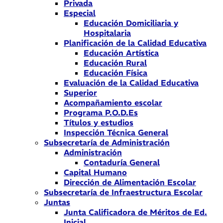
Privada
Especial
Educación Domiciliaria y
Hospitalaria
Planificación de la Calidad Educativa
Educación Artística
Educación Rural
Educación Física
Evaluación de la Calidad Educativa
Superior
Acompañamiento escolar
Programa P.O.D.Es
Títulos y estudios
Inspección Técnica General
Subsecretaría de Administración
Administración
Contaduría General
Capital Humano
Dirección de Alimentación Escolar
Subsecretaría de Infraestructura Escolar
Juntas
Junta Calificadora de Méritos de Ed.
Inicial