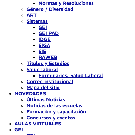
Normas y Resoluciones
Género / Diversidad
ART
Sistemas
GEI
GEI PAD
IDGE
SIGA
SIE
RAWEB
Títulos y Estudios
Salud laboral
Formularios. Salud Laboral
Correo institucional
Mapa del sitio
NOVEDADES
Últimas Noticias
Noticias de las escuelas
Formación y capacitación
Concursos y eventos
AULAS VIRTUALES
GEI