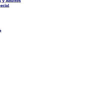
s y Adultos
ecial
4