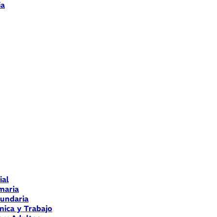
ia
ial
maria
cundaria
nica y Trabajo