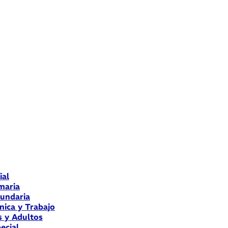
ial
maria
cundaria
nica y Trabajo
s y Adultos
ecial