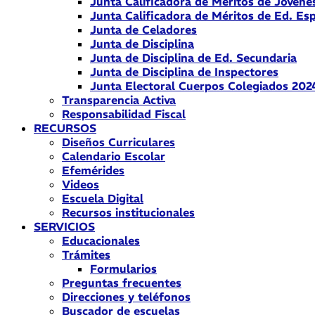
Junta Calificadora de Méritos de Jóvene
Junta Calificadora de Méritos de Ed. Esp
Junta de Celadores
Junta de Disciplina
Junta de Disciplina de Ed. Secundaria
Junta de Disciplina de Inspectores
Junta Electoral Cuerpos Colegiados 202
Transparencia Activa
Responsabilidad Fiscal
RECURSOS
Diseños Curriculares
Calendario Escolar
Efemérides
Videos
Escuela Digital
Recursos institucionales
SERVICIOS
Educacionales
Trámites
Formularios
Preguntas frecuentes
Direcciones y teléfonos
Buscador de escuelas