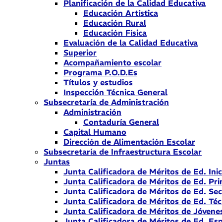
Planificación de la Calidad Educativa
Educación Artística
Educación Rural
Educación Física
Evaluación de la Calidad Educativa
Superior
Acompañamiento escolar
Programa P.O.D.Es
Títulos y estudios
Inspección Técnica General
Subsecretaría de Administración
Administración
Contaduría General
Capital Humano
Dirección de Alimentación Escolar
Subsecretaría de Infraestructura Escolar
Juntas
Junta Calificadora de Méritos de Ed. Inic
Junta Calificadora de Méritos de Ed. Pri
Junta Calificadora de Méritos de Ed. Se
Junta Calificadora de Méritos de Ed. Téc
Junta Calificadora de Méritos de Jóvene
Junta Calificadora de Méritos de Ed. Esp