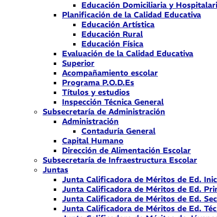
Educación Domiciliaria y Hospitalar
Planificación de la Calidad Educativa
Educación Artística
Educación Rural
Educación Física
Evaluación de la Calidad Educativa
Superior
Acompañamiento escolar
Programa P.O.D.Es
Títulos y estudios
Inspección Técnica General
Subsecretaría de Administración
Administración
Contaduría General
Capital Humano
Dirección de Alimentación Escolar
Subsecretaría de Infraestructura Escolar
Juntas
Junta Calificadora de Méritos de Ed. Inic
Junta Calificadora de Méritos de Ed. Pri
Junta Calificadora de Méritos de Ed. Se
Junta Calificadora de Méritos de Ed. Téc