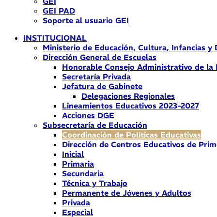
GEI
GEI PAD
Soporte al usuario GEI
INSTITUCIONAL
Ministerio de Educación, Cultura, Infancias y
Dirección General de Escuelas
Honorable Consejo Administrativo de la
Secretaría Privada
Jefatura de Gabinete
Delegaciones Regionales
Lineamientos Educativos 2023-2027
Acciones DGE
Subsecretaría de Educación
Coordinación de Políticas Educativas
Dirección de Centros Educativos de Prim
Inicial
Primaria
Secundaria
Técnica y Trabajo
Permanente de Jóvenes y Adultos
Privada
Especial