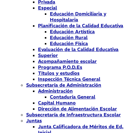
Privada
Especial
Educación Domiciliaria y
Hospitalaria
Planificación de la Calidad Educativa
Educación Artística
Educación Rural
Educación Física
Evaluación de la Calidad Educativa
Superior
Acompañamiento escolar
Programa P.O.D.Es
Títulos y estudios
Inspección Técnica General
Subsecretaría de Administración
Administración
Contaduría General
Capital Humano
Dirección de Alimentación Escolar
Subsecretaría de Infraestructura Escolar
Juntas
Junta Calificadora de Méritos de Ed.
Inicial