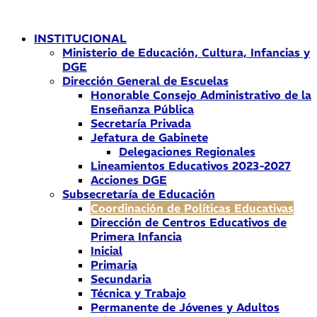
Ir
al
INSTITUCIONAL
contenido
Ministerio de Educación, Cultura, Infancias y
DGE
Dirección General de Escuelas
Honorable Consejo Administrativo de la
Enseñanza Pública
Secretaría Privada
Jefatura de Gabinete
Delegaciones Regionales
Lineamientos Educativos 2023-2027
Acciones DGE
Subsecretaría de Educación
Coordinación de Políticas Educativas
Dirección de Centros Educativos de
Primera Infancia
Inicial
Primaria
Secundaria
Técnica y Trabajo
Permanente de Jóvenes y Adultos