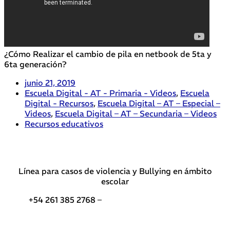
¿Cómo Realizar el cambio de pila en netbook de 5ta y
6ta generación?
junio 21, 2019
Escuela Digital - AT - Primaria - Videos
,
Escuela
Digital - Recursos
,
Escuela Digital – AT – Especial –
Videos
,
Escuela Digital – AT – Secundaria – Videos
Recursos educativos
Línea para casos de violencia y Bullying en ámbito
escolar
+54 261 385 2768 –
Teléfonos de interés DGE