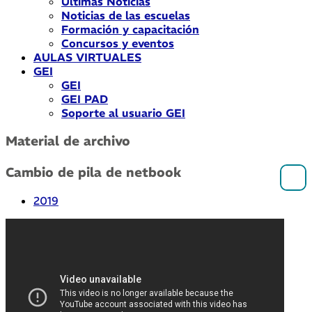
Últimas Noticias
Noticias de las escuelas
Formación y capacitación
Concursos y eventos
AULAS VIRTUALES
GEI
GEI
GEI PAD
Soporte al usuario GEI
Material de archivo
Cambio de pila de netbook
2019