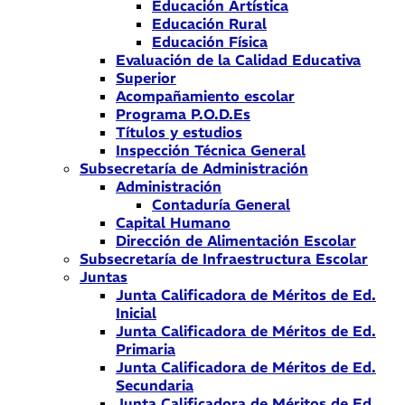
Educación Artística
Educación Rural
Educación Física
Evaluación de la Calidad Educativa
Superior
Acompañamiento escolar
Programa P.O.D.Es
Títulos y estudios
Inspección Técnica General
Subsecretaría de Administración
Administración
Contaduría General
Capital Humano
Dirección de Alimentación Escolar
Subsecretaría de Infraestructura Escolar
Juntas
Junta Calificadora de Méritos de Ed.
Inicial
Junta Calificadora de Méritos de Ed.
Primaria
Junta Calificadora de Méritos de Ed.
Secundaria
Junta Calificadora de Méritos de Ed.