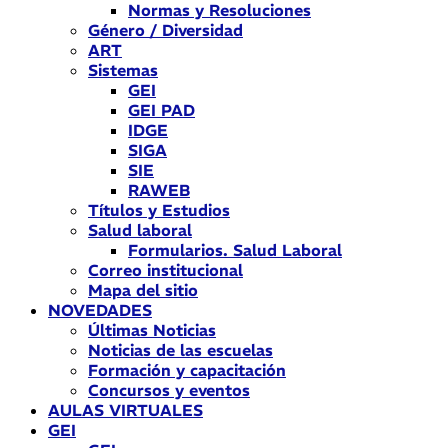
Normas y Resoluciones
Género / Diversidad
ART
Sistemas
GEI
GEI PAD
IDGE
SIGA
SIE
RAWEB
Títulos y Estudios
Salud laboral
Formularios. Salud Laboral
Correo institucional
Mapa del sitio
NOVEDADES
Últimas Noticias
Noticias de las escuelas
Formación y capacitación
Concursos y eventos
AULAS VIRTUALES
GEI