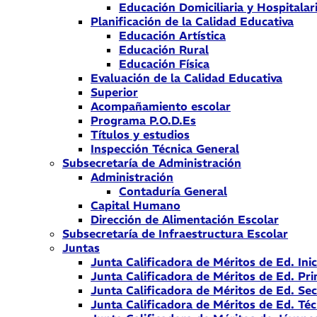
Educación Domiciliaria y Hospitalar
Planificación de la Calidad Educativa
Educación Artística
Educación Rural
Educación Física
Evaluación de la Calidad Educativa
Superior
Acompañamiento escolar
Programa P.O.D.Es
Títulos y estudios
Inspección Técnica General
Subsecretaría de Administración
Administración
Contaduría General
Capital Humano
Dirección de Alimentación Escolar
Subsecretaría de Infraestructura Escolar
Juntas
Junta Calificadora de Méritos de Ed. Inic
Junta Calificadora de Méritos de Ed. Pri
Junta Calificadora de Méritos de Ed. Se
Junta Calificadora de Méritos de Ed. Téc