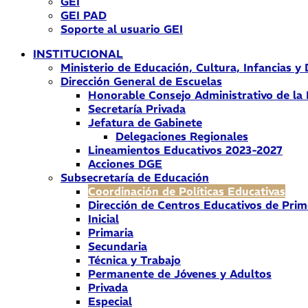
GEI
GEI PAD
Soporte al usuario GEI
INSTITUCIONAL
Ministerio de Educación, Cultura, Infancias y
Dirección General de Escuelas
Honorable Consejo Administrativo de la
Secretaría Privada
Jefatura de Gabinete
Delegaciones Regionales
Lineamientos Educativos 2023-2027
Acciones DGE
Subsecretaría de Educación
Coordinación de Políticas Educativas
Dirección de Centros Educativos de Prim
Inicial
Primaria
Secundaria
Técnica y Trabajo
Permanente de Jóvenes y Adultos
Privada
Especial