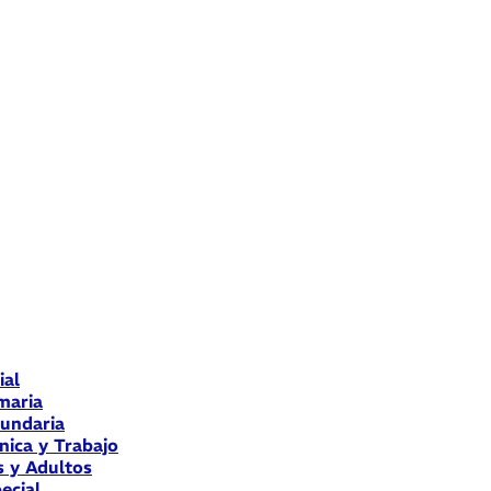
ial
maria
cundaria
nica y Trabajo
s y Adultos
ecial