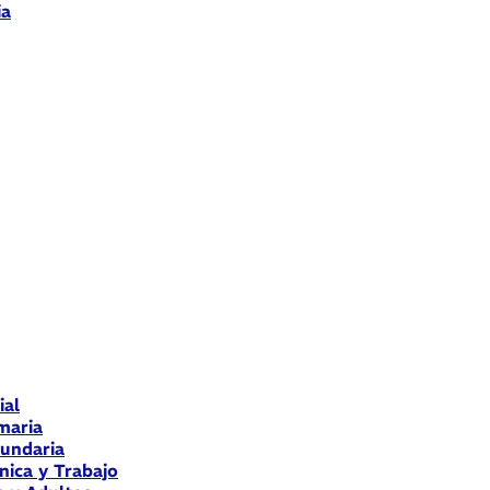
ia
ial
maria
cundaria
nica y Trabajo