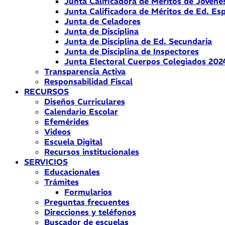
Junta Calificadora de Méritos de Jóvene
Junta Calificadora de Méritos de Ed. Esp
Junta de Celadores
Junta de Disciplina
Junta de Disciplina de Ed. Secundaria
Junta de Disciplina de Inspectores
Junta Electoral Cuerpos Colegiados 202
Transparencia Activa
Responsabilidad Fiscal
RECURSOS
Diseños Curriculares
Calendario Escolar
Efemérides
Videos
Escuela Digital
Recursos institucionales
SERVICIOS
Educacionales
Trámites
Formularios
Preguntas frecuentes
Direcciones y teléfonos
Buscador de escuelas