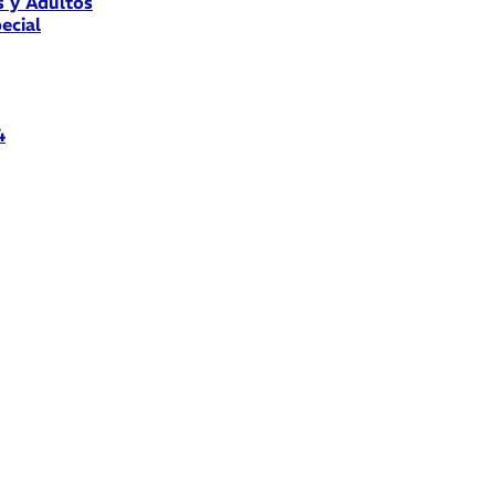
s y Adultos
ecial
4