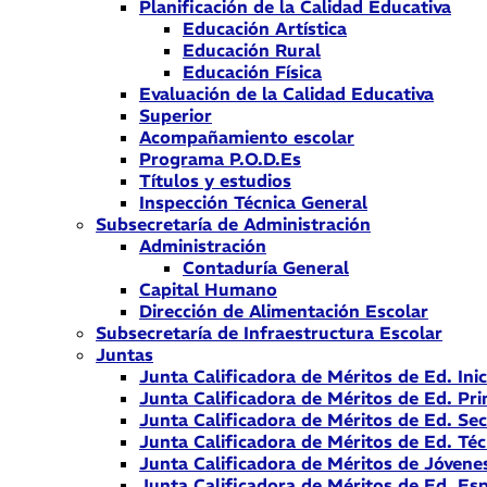
Planificación de la Calidad Educativa
Educación Artística
Educación Rural
Educación Física
Evaluación de la Calidad Educativa
Superior
Acompañamiento escolar
Programa P.O.D.Es
Títulos y estudios
Inspección Técnica General
Subsecretaría de Administración
Administración
Contaduría General
Capital Humano
Dirección de Alimentación Escolar
Subsecretaría de Infraestructura Escolar
Juntas
Junta Calificadora de Méritos de Ed. Inic
Junta Calificadora de Méritos de Ed. Pri
Junta Calificadora de Méritos de Ed. Se
Junta Calificadora de Méritos de Ed. Téc
Junta Calificadora de Méritos de Jóvene
Junta Calificadora de Méritos de Ed. Esp