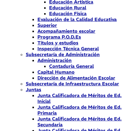
Educación Artística
Educación Rural
Educación Física
Evaluación de la Calidad Educativa
Superior
Acompañamiento escolar
Programa P.O.D.Es
Títulos y estudios
Inspección Técnica General
Subsecretaría de Administración
Administración
Contaduría General
Capital Humano
Dirección de Alimentación Escolar
Subsecretaría de Infraestructura Escolar
Juntas
Junta Calificadora de Méritos de Ed.
Inicial
Junta Calificadora de Méritos de Ed.
Primaria
Junta Calificadora de Méritos de Ed.
Secundaria
Junta Calificadora de Méritos de Ed.