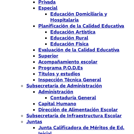
Privada
Especial
Educación Domiciliaria y
Hospitalaria
Planificación de la Calidad Educativa
Educación Artística
Educación Rural
Educación Física
Evaluación de la Calidad Educativa
Superior
Acompañamiento escolar
Programa P.O.D.Es
Títulos y estudios
Inspección Técnica General
Subsecretaría de Administración
Administración
Contaduría General
Capital Humano
Dirección de Alimentación Escolar
Subsecretaría de Infraestructura Escolar
Juntas
Junta Calificadora de Méritos de Ed.
Inicial