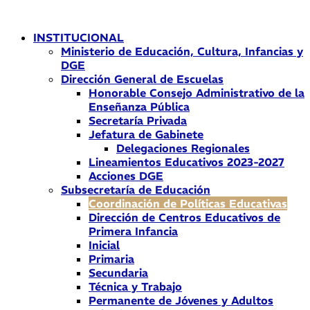
Ir
al
INSTITUCIONAL
contenido
Ministerio de Educación, Cultura, Infancias y
DGE
Dirección General de Escuelas
Honorable Consejo Administrativo de la
Enseñanza Pública
Secretaría Privada
Jefatura de Gabinete
Delegaciones Regionales
Lineamientos Educativos 2023-2027
Acciones DGE
Subsecretaría de Educación
Coordinación de Políticas Educativas
Dirección de Centros Educativos de
Primera Infancia
Inicial
Primaria
Secundaria
Técnica y Trabajo
Permanente de Jóvenes y Adultos