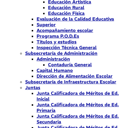
Educación Artística
Educación Rural
Educación Física
Evaluación de la Calidad Educativa
Superior
Acompañamiento escolar
Programa P.O.D.Es
Títulos y estudios
Inspección Técnica General
Subsecretaría de Administración
Administración
Contaduría General
Capital Humano
Dirección de Alimentación Escolar
Subsecretaría de Infraestructura Escolar
Juntas
Junta Calificadora de Méritos de Ed.
Inicial
Junta Calificadora de Méritos de Ed.
Primaria
Junta Calificadora de Méritos de Ed.
Secundaria
Junta Calificadora de Méritos de Ed.