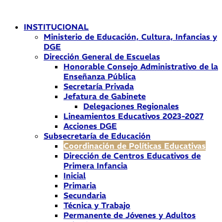
Ir
al
INSTITUCIONAL
contenido
Ministerio de Educación, Cultura, Infancias y
DGE
Dirección General de Escuelas
Honorable Consejo Administrativo de la
Enseñanza Pública
Secretaría Privada
Jefatura de Gabinete
Delegaciones Regionales
Lineamientos Educativos 2023-2027
Acciones DGE
Subsecretaría de Educación
Coordinación de Políticas Educativas
Dirección de Centros Educativos de
Primera Infancia
Inicial
Primaria
Secundaria
Técnica y Trabajo
Permanente de Jóvenes y Adultos