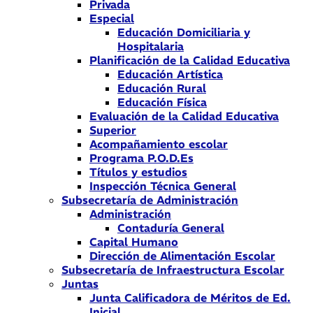
Privada
Especial
Educación Domiciliaria y
Hospitalaria
Planificación de la Calidad Educativa
Educación Artística
Educación Rural
Educación Física
Evaluación de la Calidad Educativa
Superior
Acompañamiento escolar
Programa P.O.D.Es
Títulos y estudios
Inspección Técnica General
Subsecretaría de Administración
Administración
Contaduría General
Capital Humano
Dirección de Alimentación Escolar
Subsecretaría de Infraestructura Escolar
Juntas
Junta Calificadora de Méritos de Ed.
Inicial