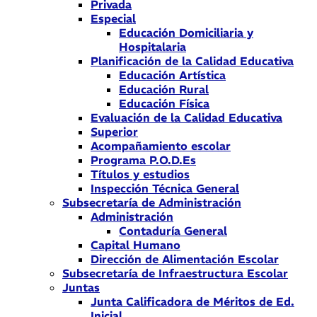
Privada
Especial
Educación Domiciliaria y
Hospitalaria
Planificación de la Calidad Educativa
Educación Artística
Educación Rural
Educación Física
Evaluación de la Calidad Educativa
Superior
Acompañamiento escolar
Programa P.O.D.Es
Títulos y estudios
Inspección Técnica General
Subsecretaría de Administración
Administración
Contaduría General
Capital Humano
Dirección de Alimentación Escolar
Subsecretaría de Infraestructura Escolar
Juntas
Junta Calificadora de Méritos de Ed.
Inicial