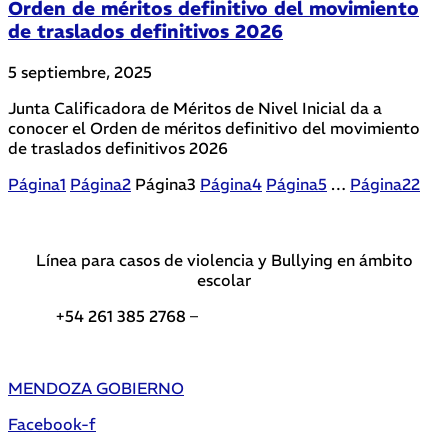
Orden de méritos definitivo del movimiento
de traslados definitivos 2026
5 septiembre, 2025
Junta Calificadora de Méritos de Nivel Inicial da a
conocer el Orden de méritos definitivo del movimiento
de traslados definitivos 2026
Página
1
Página
2
Página
3
Página
4
Página
5
…
Página
22
Línea para casos de violencia y Bullying en ámbito
escolar
+54 261 385 2768 –
Teléfonos de interés DGE
MENDOZA GOBIERNO
Facebook-f