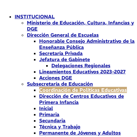
Ir
al
INSTITUCIONAL
contenido
Ministerio de Educación, Cultura, Infancias y
DGE
Dirección General de Escuelas
Honorable Consejo Administrativo de la
Enseñanza Pública
Secretaría Privada
Jefatura de Gabinete
Delegaciones Regionales
Lineamientos Educativos 2023-2027
Acciones DGE
Subsecretaría de Educación
Coordinación de Políticas Educativas
Dirección de Centros Educativos de
Primera Infancia
Inicial
Primaria
Secundaria
Técnica y Trabajo
Permanente de Jóvenes y Adultos