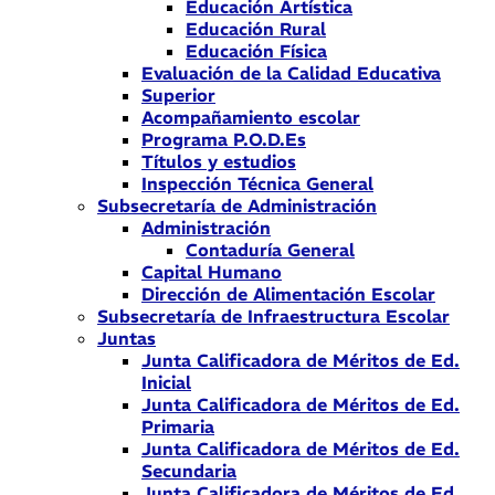
Educación Artística
Educación Rural
Educación Física
Evaluación de la Calidad Educativa
Superior
Acompañamiento escolar
Programa P.O.D.Es
Títulos y estudios
Inspección Técnica General
Subsecretaría de Administración
Administración
Contaduría General
Capital Humano
Dirección de Alimentación Escolar
Subsecretaría de Infraestructura Escolar
Juntas
Junta Calificadora de Méritos de Ed.
Inicial
Junta Calificadora de Méritos de Ed.
Primaria
Junta Calificadora de Méritos de Ed.
Secundaria
Junta Calificadora de Méritos de Ed.