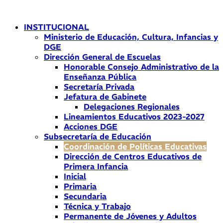
Ir
al
INSTITUCIONAL
contenido
Ministerio de Educación, Cultura, Infancias y
DGE
Dirección General de Escuelas
Honorable Consejo Administrativo de la
Enseñanza Pública
Secretaría Privada
Jefatura de Gabinete
Delegaciones Regionales
Lineamientos Educativos 2023-2027
Acciones DGE
Subsecretaría de Educación
Coordinación de Políticas Educativas
Dirección de Centros Educativos de
Primera Infancia
Inicial
Primaria
Secundaria
Técnica y Trabajo
Permanente de Jóvenes y Adultos