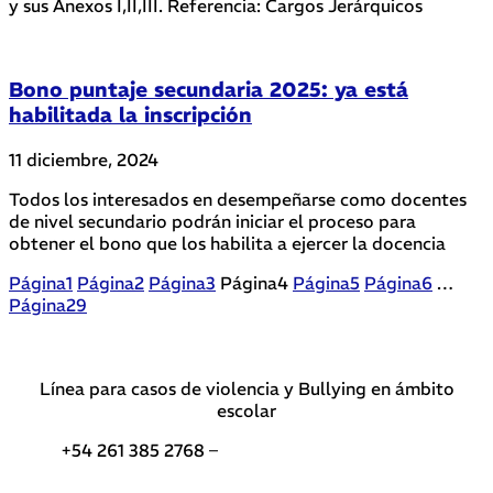
y sus Anexos I,II,III. Referencia: Cargos Jerárquicos
Bono puntaje secundaria 2025: ya está
habilitada la inscripción
11 diciembre, 2024
Todos los interesados en desempeñarse como docentes
de nivel secundario podrán iniciar el proceso para
obtener el bono que los habilita a ejercer la docencia
Página
1
Página
2
Página
3
Página
4
Página
5
Página
6
…
Página
29
Línea para casos de violencia y Bullying en ámbito
escolar
+54 261 385 2768 –
Teléfonos de interés DGE