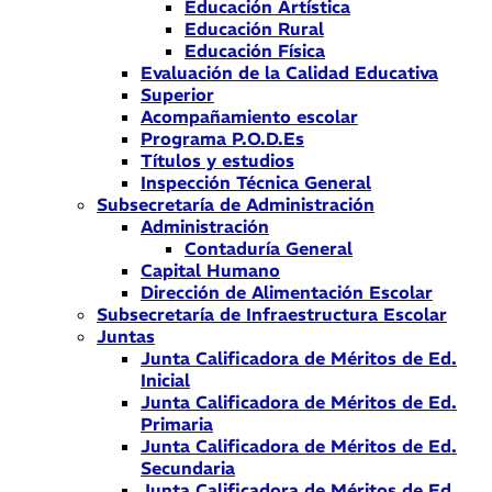
Educación Artística
Educación Rural
Educación Física
Evaluación de la Calidad Educativa
Superior
Acompañamiento escolar
Programa P.O.D.Es
Títulos y estudios
Inspección Técnica General
Subsecretaría de Administración
Administración
Contaduría General
Capital Humano
Dirección de Alimentación Escolar
Subsecretaría de Infraestructura Escolar
Juntas
Junta Calificadora de Méritos de Ed.
Inicial
Junta Calificadora de Méritos de Ed.
Primaria
Junta Calificadora de Méritos de Ed.
Secundaria
Junta Calificadora de Méritos de Ed.