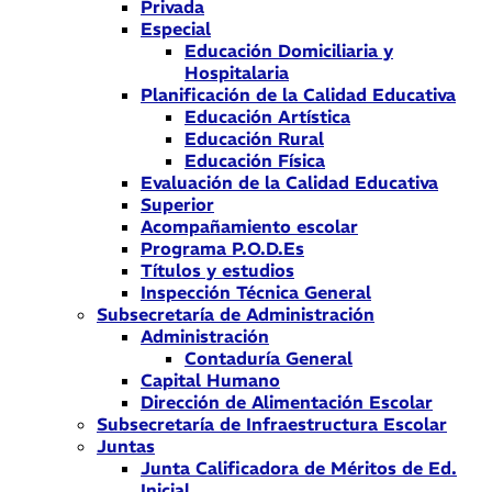
Privada
Especial
Educación Domiciliaria y
Hospitalaria
Planificación de la Calidad Educativa
Educación Artística
Educación Rural
Educación Física
Evaluación de la Calidad Educativa
Superior
Acompañamiento escolar
Programa P.O.D.Es
Títulos y estudios
Inspección Técnica General
Subsecretaría de Administración
Administración
Contaduría General
Capital Humano
Dirección de Alimentación Escolar
Subsecretaría de Infraestructura Escolar
Juntas
Junta Calificadora de Méritos de Ed.
Inicial