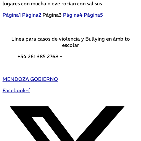
lugares con mucha nieve rocían con sal sus
Página
1
Página
2
Página
3
Página
4
Página
5
Línea para casos de violencia y Bullying en ámbito
escolar
+54 261 385 2768 –
Teléfonos de interés DGE
MENDOZA GOBIERNO
Facebook-f