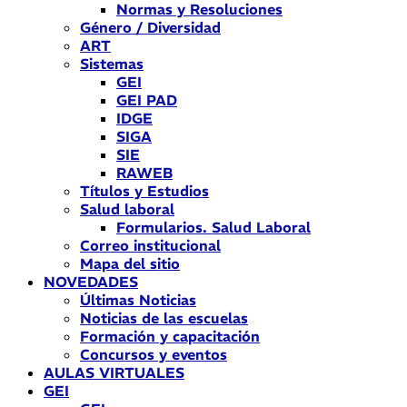
Normas y Resoluciones
Género / Diversidad
ART
Sistemas
GEI
GEI PAD
IDGE
SIGA
SIE
RAWEB
Títulos y Estudios
Salud laboral
Formularios. Salud Laboral
Correo institucional
Mapa del sitio
NOVEDADES
Últimas Noticias
Noticias de las escuelas
Formación y capacitación
Concursos y eventos
AULAS VIRTUALES
GEI