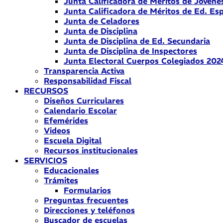
Junta Calificadora de Méritos de Jóvene
Junta Calificadora de Méritos de Ed. Esp
Junta de Celadores
Junta de Disciplina
Junta de Disciplina de Ed. Secundaria
Junta de Disciplina de Inspectores
Junta Electoral Cuerpos Colegiados 202
Transparencia Activa
Responsabilidad Fiscal
RECURSOS
Diseños Curriculares
Calendario Escolar
Efemérides
Videos
Escuela Digital
Recursos institucionales
SERVICIOS
Educacionales
Trámites
Formularios
Preguntas frecuentes
Direcciones y teléfonos
Buscador de escuelas