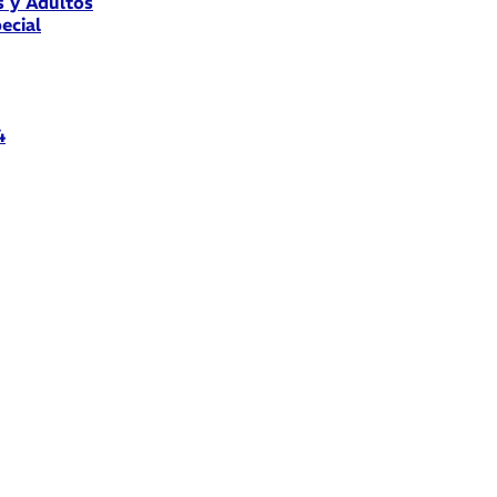
s y Adultos
ecial
4