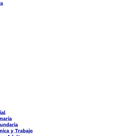
ia
ial
maria
cundaria
nica y Trabajo