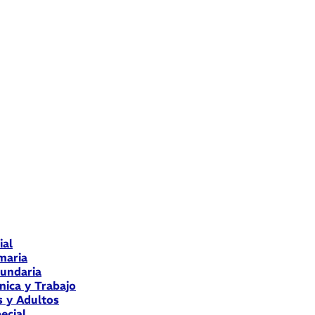
ial
maria
cundaria
nica y Trabajo
s y Adultos
ecial