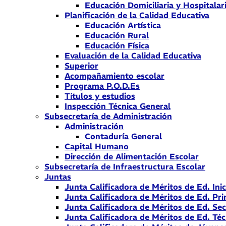
Educación Domiciliaria y Hospitalar
Planificación de la Calidad Educativa
Educación Artística
Educación Rural
Educación Física
Evaluación de la Calidad Educativa
Superior
Acompañamiento escolar
Programa P.O.D.Es
Títulos y estudios
Inspección Técnica General
Subsecretaría de Administración
Administración
Contaduría General
Capital Humano
Dirección de Alimentación Escolar
Subsecretaría de Infraestructura Escolar
Juntas
Junta Calificadora de Méritos de Ed. Inic
Junta Calificadora de Méritos de Ed. Pri
Junta Calificadora de Méritos de Ed. Se
Junta Calificadora de Méritos de Ed. Téc