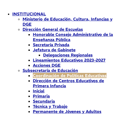
Ir
al
INSTITUCIONAL
contenido
Ministerio de Educación, Cultura, Infancias y
DGE
Dirección General de Escuelas
Honorable Consejo Administrativo de la
Enseñanza Pública
Secretaría Privada
Jefatura de Gabinete
Delegaciones Regionales
Lineamientos Educativos 2023-2027
Acciones DGE
Subsecretaría de Educación
Coordinación de Políticas Educativas
Dirección de Centros Educativos de
Primera Infancia
Inicial
Primaria
Secundaria
Técnica y Trabajo
Permanente de Jóvenes y Adultos