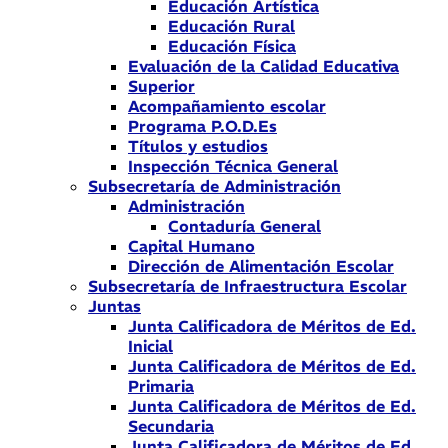
Educación Artística
Educación Rural
Educación Física
Evaluación de la Calidad Educativa
Superior
Acompañamiento escolar
Programa P.O.D.Es
Títulos y estudios
Inspección Técnica General
Subsecretaría de Administración
Administración
Contaduría General
Capital Humano
Dirección de Alimentación Escolar
Subsecretaría de Infraestructura Escolar
Juntas
Junta Calificadora de Méritos de Ed.
Inicial
Junta Calificadora de Méritos de Ed.
Primaria
Junta Calificadora de Méritos de Ed.
Secundaria
Junta Calificadora de Méritos de Ed.