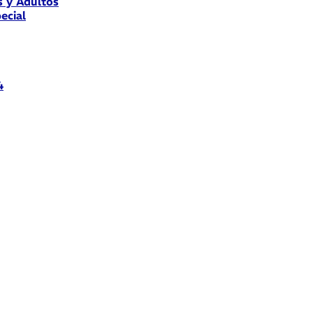
s y Adultos
ecial
4