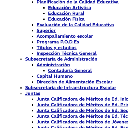
Planificación de la Calidad Educativa
Educación Artística
Educación Rural
Educación Física
Evaluación de la Calidad Educativa
Superior
Acompañamiento escolar
Programa P.O.D.Es
Títulos y estudios
Inspección Técnica General
Subsecretaría de Administración
Administración
Contaduría General
Capital Humano
Dirección de Alimentación Escolar
Subsecretaría de Infraestructura Escolar
Juntas
Junta Calificadora de Méritos de Ed. Inic
Junta Calificadora de Méritos de Ed. Pri
Junta Calificadora de Méritos de Ed. Se
Junta Calificadora de Méritos de Ed. Téc
Junta Calificadora de Méritos de Jóvene
Junta Calificadora de Méritos de Ed. Esp