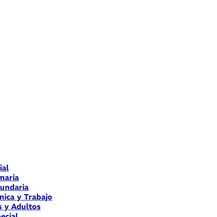
ial
maria
cundaria
nica y Trabajo
s y Adultos
ecial