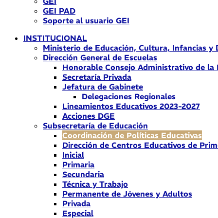
GEI
GEI PAD
Soporte al usuario GEI
INSTITUCIONAL
Ministerio de Educación, Cultura, Infancias y
Dirección General de Escuelas
Honorable Consejo Administrativo de la
Secretaría Privada
Jefatura de Gabinete
Delegaciones Regionales
Lineamientos Educativos 2023-2027
Acciones DGE
Subsecretaría de Educación
Coordinación de Políticas Educativas
Dirección de Centros Educativos de Prim
Inicial
Primaria
Secundaria
Técnica y Trabajo
Permanente de Jóvenes y Adultos
Privada
Especial