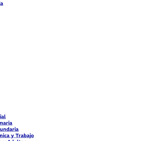
ia
ial
maria
cundaria
nica y Trabajo