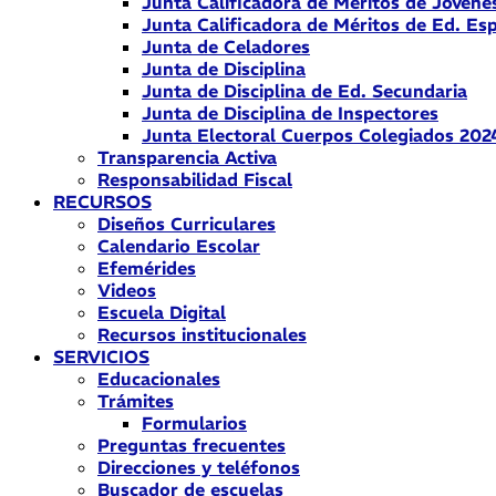
Junta Calificadora de Méritos de Jóvene
Junta Calificadora de Méritos de Ed. Esp
Junta de Celadores
Junta de Disciplina
Junta de Disciplina de Ed. Secundaria
Junta de Disciplina de Inspectores
Junta Electoral Cuerpos Colegiados 202
Transparencia Activa
Responsabilidad Fiscal
RECURSOS
Diseños Curriculares
Calendario Escolar
Efemérides
Videos
Escuela Digital
Recursos institucionales
SERVICIOS
Educacionales
Trámites
Formularios
Preguntas frecuentes
Direcciones y teléfonos
Buscador de escuelas