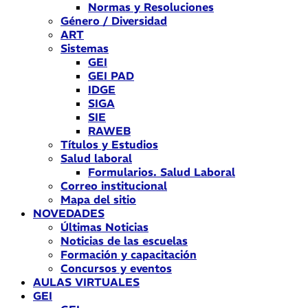
Normas y Resoluciones
Género / Diversidad
ART
Sistemas
GEI
GEI PAD
IDGE
SIGA
SIE
RAWEB
Títulos y Estudios
Salud laboral
Formularios. Salud Laboral
Correo institucional
Mapa del sitio
NOVEDADES
Últimas Noticias
Noticias de las escuelas
Formación y capacitación
Concursos y eventos
AULAS VIRTUALES
GEI