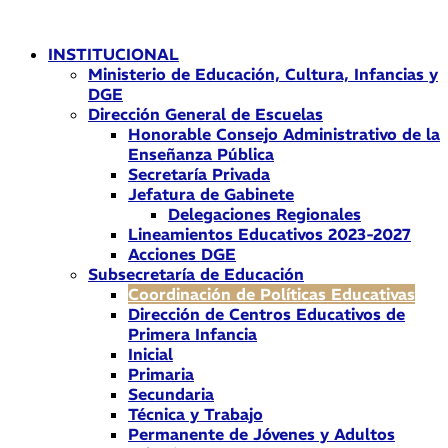
Ir
al
INSTITUCIONAL
contenido
Ministerio de Educación, Cultura, Infancias y
DGE
Dirección General de Escuelas
Honorable Consejo Administrativo de la
Enseñanza Pública
Secretaría Privada
Jefatura de Gabinete
Delegaciones Regionales
Lineamientos Educativos 2023-2027
Acciones DGE
Subsecretaría de Educación
Coordinación de Políticas Educativas
Dirección de Centros Educativos de
Primera Infancia
Inicial
Primaria
Secundaria
Técnica y Trabajo
Permanente de Jóvenes y Adultos