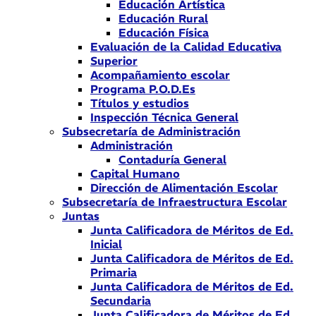
Educación Artística
Educación Rural
Educación Física
Evaluación de la Calidad Educativa
Superior
Acompañamiento escolar
Programa P.O.D.Es
Títulos y estudios
Inspección Técnica General
Subsecretaría de Administración
Administración
Contaduría General
Capital Humano
Dirección de Alimentación Escolar
Subsecretaría de Infraestructura Escolar
Juntas
Junta Calificadora de Méritos de Ed.
Inicial
Junta Calificadora de Méritos de Ed.
Primaria
Junta Calificadora de Méritos de Ed.
Secundaria
Junta Calificadora de Méritos de Ed.