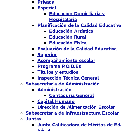
Privada
Especial
Educación Domiciliaria y
Hospitalaria
Planificación de la Calidad Educativa
Educación Artística
Educación Rural
Educación Física
Evaluación de la Calidad Educativa
Superior
Acompañamiento escolar
Programa P.O.D.Es
Títulos y estudios
Inspección Técnica General
Subsecretaría de Administración
Administración
Contaduría General
Capital Humano
Dirección de Alimentación Escolar
Subsecretaría de Infraestructura Escolar
Juntas
Junta Calificadora de Méritos de Ed.
Inicial